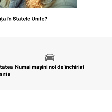
ța în Statele Unite?
itatea
Numai mașini noi de închiriat
tante