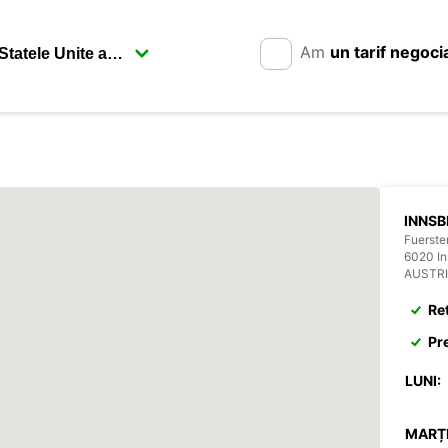
Am
un tarif negoci
INNSB
Fuerst
6020 In
AUSTR
Re
Pr
LUNI:
MARȚI