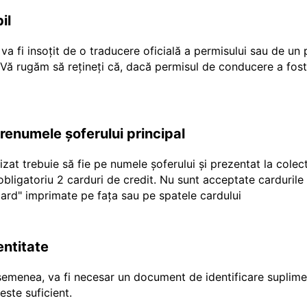
il
a fi insoțit de o traducere oficială a permisului sau de un
r Vă rugăm să rețineți că, dacă permisul de conducere a fost
prenumele șoferului principal
ilizat trebuie să fie pe numele șoferului și prezentat la cole
e obligatoriu 2 carduri de credit. Nu sunt acceptate carduril
"ecard" imprimate pe fața sau pe spatele cardului
entitate
emenea, va fi necesar un document de identificare suplimen
ste suficient.