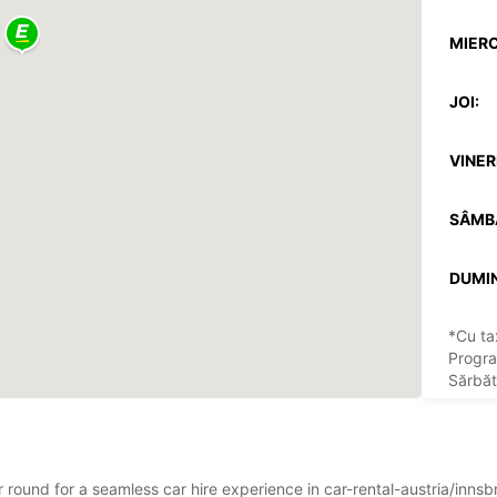
MIERC
JOI:
VINERI
SÂMB
DUMIN
*Cu ta
Progra
Sărbăto
ar round for a seamless car hire experience in car-rental-austria/inn