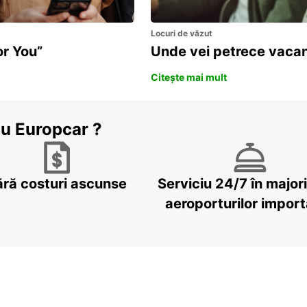
Locuri de văzut
or You”
Unde vei petrece vacan
Citește mai mult
cu Europcar ?
ără costuri ascunse
Serviciu 24/7 în major
aeroporturilor impor