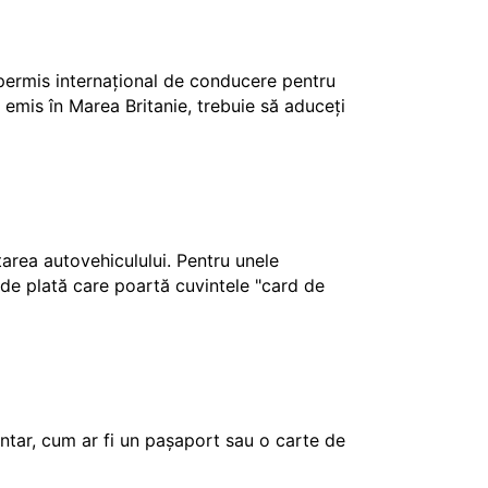
 permis internațional de conducere pentru
 emis în Marea Britanie, trebuie să aduceți
ctarea autovehiculului. Pentru unele
e de plată care poartă cuvintele "card de
tar, cum ar fi un pașaport sau o carte de