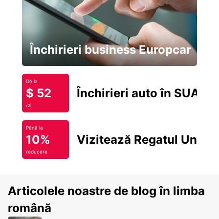
Închirieri business Europcar
De la
$ 52
Închirieri auto în SUA
/zi
Până la
10%
Vizitează Regatul Unit
reducere
Articolele noastre de blog în limba
română