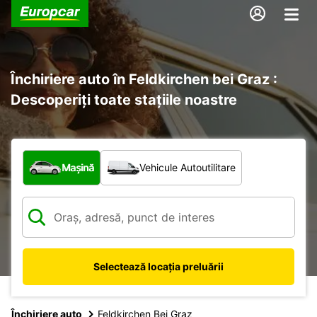
Închiriere auto în Feldkirchen bei Graz :
Descoperiți toate stațiile noastre
Ce tip de vehicul?
Mașină
Vehicule Autoutilitare
Selectează locația preluării
Închiriere auto
Feldkirchen Bei Graz