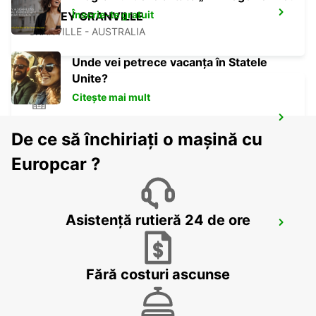
Înscrie-te gratuit
SYDNEY GRANVILLE
GRANVILLE - AUSTRALIA
Unde vei petrece vacanța în Statele
Unite?
Citește mai mult
SYDNEY MILPERRA
De ce să închiriați o mașină cu
MILPERRA - AUSTRALIA
Europcar ?
Asistență rutieră 24 de ore
SYDNEY CAMPBELLTOWN
CAMPBELLTOWN - AUSTRALIA
Fără costuri ascunse