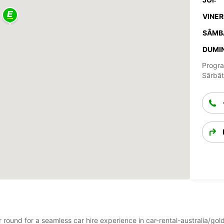
VINERI
SÂMB
DUMIN
Progra
Sărbăto
ar round for a seamless car hire experience in car-rental-australia/go