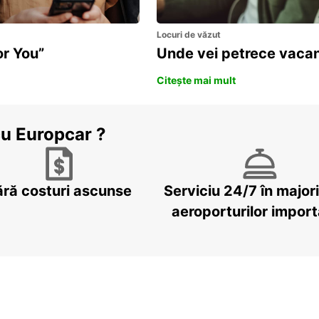
Locuri de văzut
or You”
Unde vei petrece vacan
Citește mai mult
cu Europcar ?
ără costuri ascunse
Serviciu 24/7 în major
aeroporturilor impor