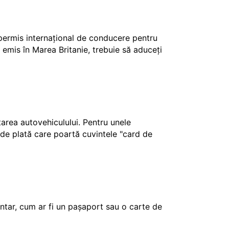
 permis internațional de conducere pentru
 emis în Marea Britanie, trebuie să aduceți
ctarea autovehiculului. Pentru unele
e de plată care poartă cuvintele "card de
tar, cum ar fi un pașaport sau o carte de