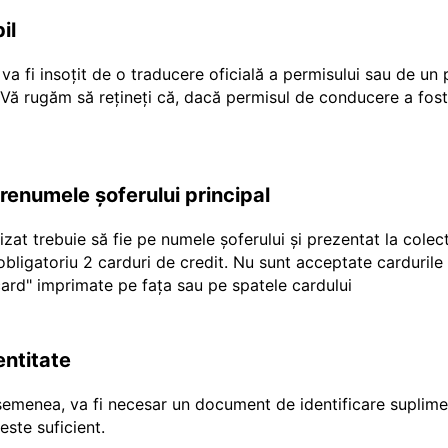
il
a fi insoțit de o traducere oficială a permisului sau de un
r Vă rugăm să rețineți că, dacă permisul de conducere a fost
prenumele șoferului principal
ilizat trebuie să fie pe numele șoferului și prezentat la cole
e obligatoriu 2 carduri de credit. Nu sunt acceptate carduril
"ecard" imprimate pe fața sau pe spatele cardului
entitate
emenea, va fi necesar un document de identificare suplimen
ste suficient.