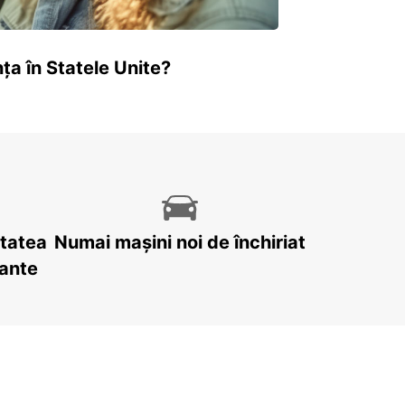
ța în Statele Unite?
itatea
Numai mașini noi de închiriat
tante