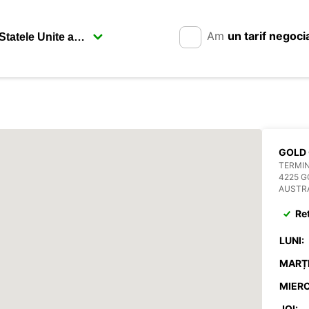
Am
un tarif negoci
GOLD 
TERMIN
4225 
AUSTR
Re
LUNI:
MARȚI
MIERC
JOI: