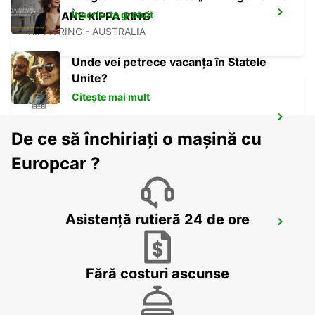
Înscrie-te gratuit
BRISBANE KIPPA RING
KIPPA RING - AUSTRALIA
Unde vei petrece vacanța în Statele
Unite?
Citește mai mult
BRISBANE MANSFIELD
De ce să închiriați o mașină cu
MANSFIELD - AUSTRALIA
Europcar ?
Asistență rutieră 24 de ore
BRISBANE ARCHERFIELD
ARCHERFIELD - AUSTRALIA
Fără costuri ascunse