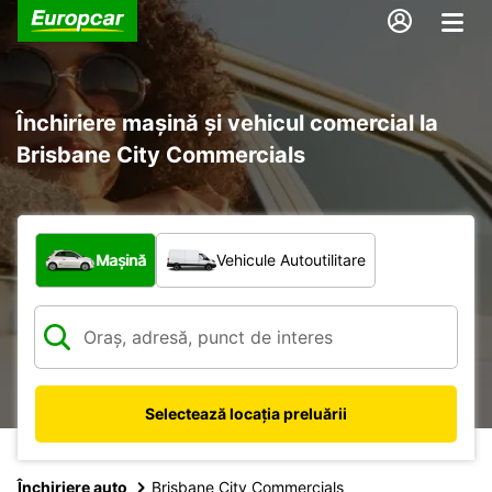
Închiriere mașină și vehicul comercial la
Brisbane City Commercials
Ce tip de vehicul?
Mașină
Vehicule Autoutilitare
Selectează locația preluării
Închiriere auto
Brisbane City Commercials