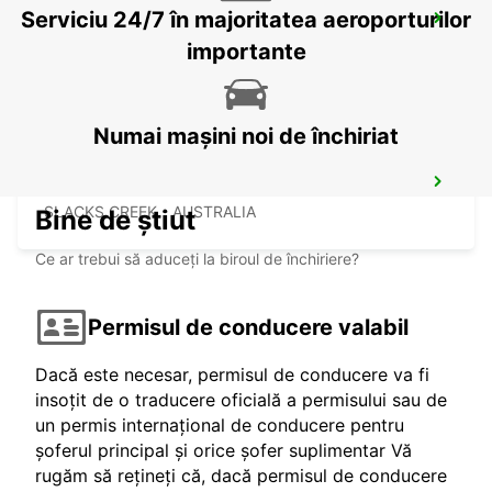
Serviciu 24/7 în majoritatea aeroporturilor
BRISBANE BURPENGARY
BURPENGARY - AUSTRALIA
importante
Numai mașini noi de închiriat
BRISBANE SLACKS CREEK
SLACKS CREEK - AUSTRALIA
Bine de știut
Ce ar trebui să aduceți la biroul de închiriere?
Permisul de conducere valabil
Dacă este necesar, permisul de conducere va fi
insoțit de o traducere oficială a permisului sau de
un permis internațional de conducere pentru
șoferul principal și orice șofer suplimentar Vă
rugăm să rețineți că, dacă permisul de conducere