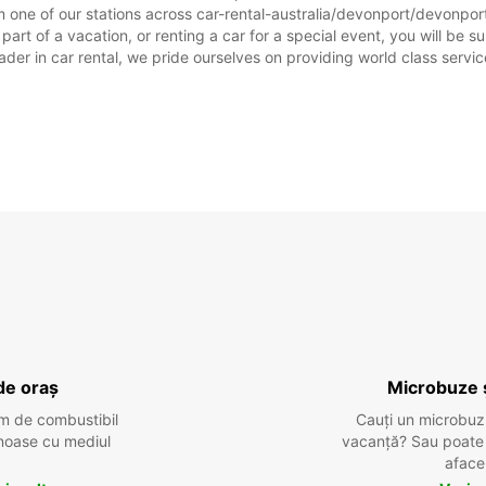
 one of our stations across car-rental-australia/devonport/devonport-
art of a vacation, or renting a car for a special event, you will be su
r in car rental, we pride ourselves on providing world class service, 
de oraș
Microbuze 
m de combustibil
Cauți un microbuz
tenoase cu mediul
vacanță? Sau poate o
aface