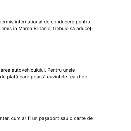
 permis internațional de conducere pentru
 emis în Marea Britanie, trebuie să aduceți
ctarea autovehiculului. Pentru unele
e de plată care poartă cuvintele "card de
tar, cum ar fi un pașaport sau o carte de