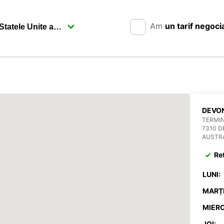
Am
un tarif negoci
DEVO
TERMIN
7310 
AUSTR
Re
LUNI:
MARȚI
MIERC
JOI: