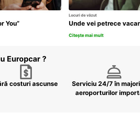
Locuri de văzut
or You”
Unde vei petrece vacan
Citește mai mult
cu Europcar ?
ără costuri ascunse
Serviciu 24/7 în major
aeroporturilor impor