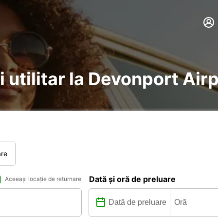
i utilitar la Devonport Air
are
Dată și oră de preluare
Aceeași locație de returnare