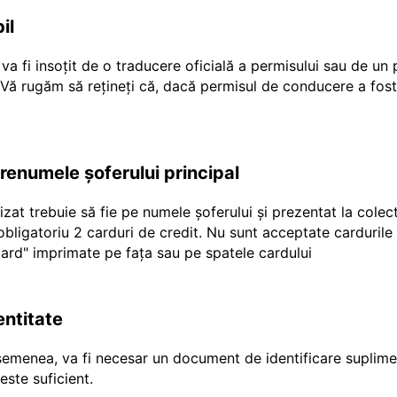
il
a fi insoțit de o traducere oficială a permisului sau de un
r Vă rugăm să rețineți că, dacă permisul de conducere a fost
prenumele șoferului principal
ilizat trebuie să fie pe numele șoferului și prezentat la cole
e obligatoriu 2 carduri de credit. Nu sunt acceptate carduril
"ecard" imprimate pe fața sau pe spatele cardului
entitate
emenea, va fi necesar un document de identificare suplimen
ste suficient.