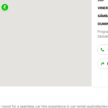
VINERI
SÂMB
DUMIN
Progra
Sărbăto
ar round for a seamless car hire experience in car-rental-australia/d