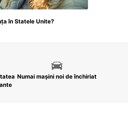
ța în Statele Unite?
itatea
Numai mașini noi de închiriat
tante