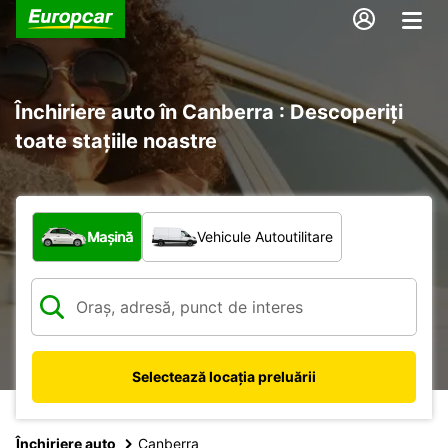
Închiriere auto în Canberra : Descoperiți
toate stațiile noastre
Ce tip de vehicul?
Mașină
Vehicule Autoutilitare
Selectează locația preluării
Închiriere auto
Canberra