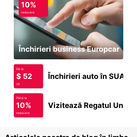
10%
reducere
Închirieri business Europcar
De la
$ 52
Închirieri auto în SUA
/zi
Până la
10%
Vizitează Regatul Unit
reducere