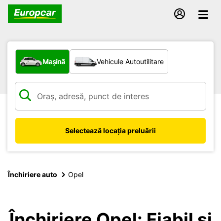
Ce tip de vehicul?
Mașină
Vehicule Autoutilitare
Selectează locația preluării
Închiriere auto
Opel
Închiriere Opel: Fiabil și