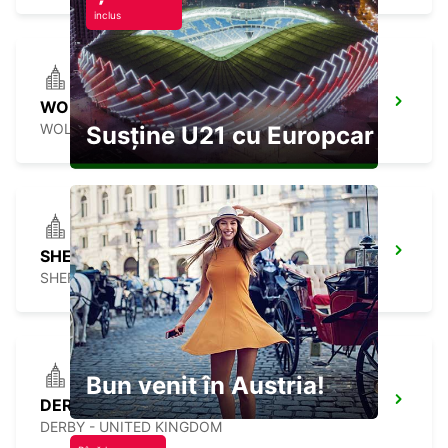
inclus
WOLVERHAMPTON
WOLVERHAMPTON - UNITED KINGDOM
Susține U21 cu Europcar
SHEFFIELD PARKWAY
SHEFFIELD - UNITED KINGDOM
Bun venit în Austria!
DERBY
DERBY - UNITED KINGDOM