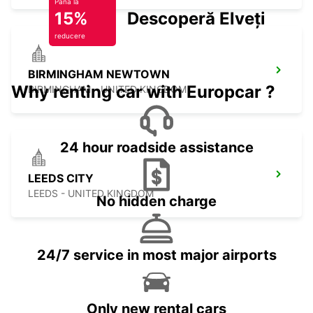
Până la
15%
Descoperă Elveția
reducere
BIRMINGHAM NEWTOWN
Why renting car with Europcar ?
BIRMINGHAM - UNITED KINGDOM
24 hour roadside assistance
LEEDS CITY
LEEDS - UNITED KINGDOM
No hidden charge
24/7 service in most major airports
Only new rental cars