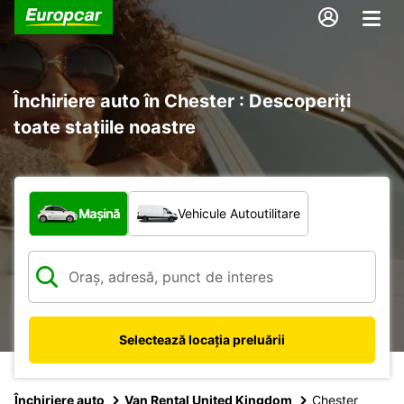
Închiriere auto în Chester : Descoperiți
toate stațiile noastre
Ce tip de vehicul?
Mașină
Vehicule Autoutilitare
Selectează locația preluării
Închiriere auto
Van Rental United Kingdom
Chester