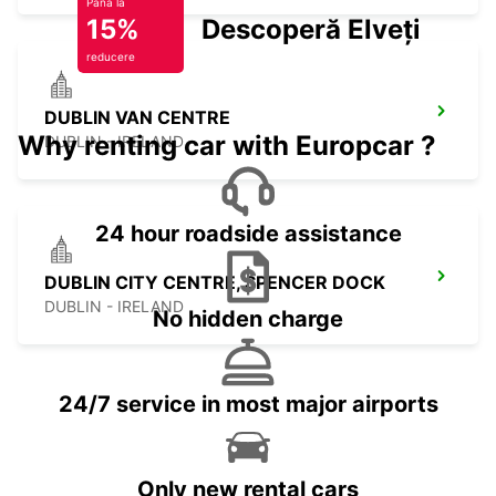
Până la
15%
Descoperă Elveția
reducere
DUBLIN VAN CENTRE
Why renting car with Europcar ?
DUBLIN - IRELAND
24 hour roadside assistance
DUBLIN CITY CENTRE, SPENCER DOCK
DUBLIN - IRELAND
No hidden charge
24/7 service in most major airports
Only new rental cars