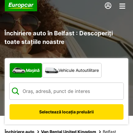
Închiriere auto în Belfast : Descoperiți
toate stațiile noastre
Ce tip de vehicul?
Mașină
Vehicule Autoutilitare
Selectează locația preluării
Închiriere auto
Van Rental United Kingdom
Belfast