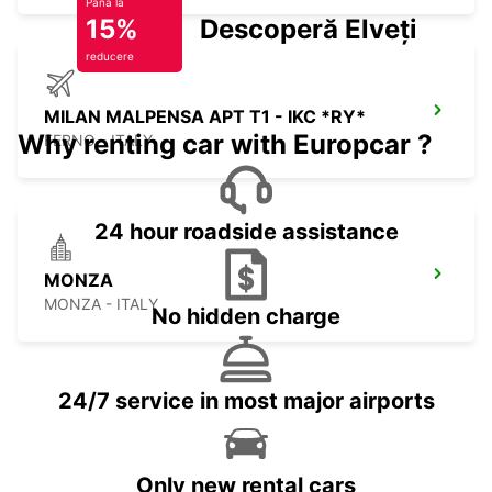
Până la
15%
Descoperă Elveția
reducere
MILAN MALPENSA APT T1 - IKC *RY*
Why renting car with Europcar ?
FERNO - ITALY
24 hour roadside assistance
MONZA
MONZA - ITALY
No hidden charge
24/7 service in most major airports
Only new rental cars