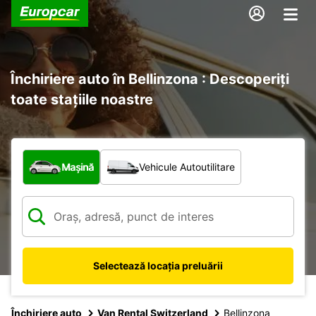
Închiriere auto în Bellinzona : Descoperiți
toate stațiile noastre
Ce tip de vehicul?
Mașină
Vehicule Autoutilitare
Selectează locația preluării
Închiriere auto
Van Rental Switzerland
Bellinzona