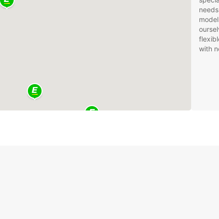
needs
models
oursel
flexib
with n