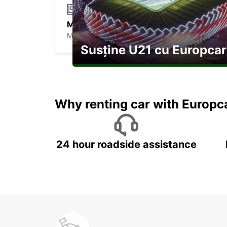
MADRID ATOCHA RENFE
MADRID - SPAIN
Susține U21 cu Europcar
Explorați Georgia pe durata U21
Why renting car with Europc
24 hour roadside assistance