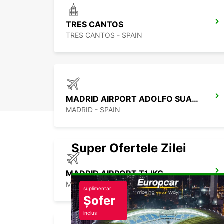
TRES CANTOS
TRES CANTOS - SPAIN
MADRID AIRPORT ADOLFO SUAREZ T4 IKC
MADRID - SPAIN
Super Ofertele Zilei
MADRID AIRPORT T1 IKC
MADRID - SPAIN
suplimentar
Șofer
inclus