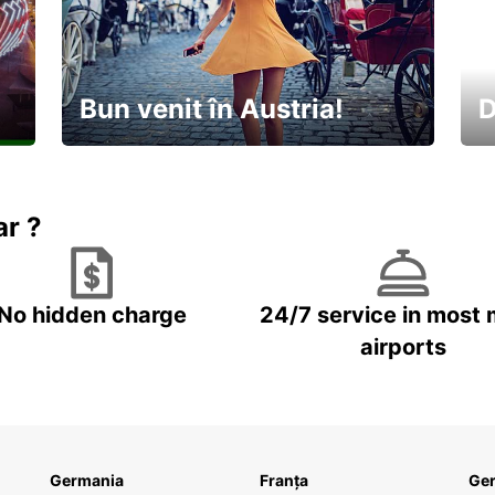
Bun venit în Austria!
D
În
Descoperiți natura și cultura
no
ar ?
No hidden charge
24/7 service in most 
airports
Germania
Franța
Ge