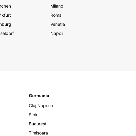
nchen
Milano
nkfurt
Roma
mburg
Veneția
seldorf
Napoli
Germania
Cluj Napoca
Sibiu
București
Timișoara