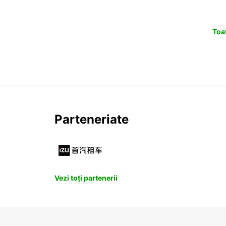
Toat
Parteneriate
Vezi toți partenerii