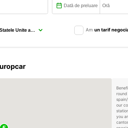
Am
un tarif negoci
Europcar
Benefi
round 
spain/
our co
statio
you ar
cantos
specia