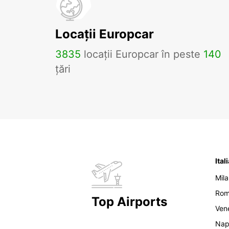
Locații Europcar
3835
locații Europcar în peste
140
țări
Ital
Mil
Ro
Top Airports
Ven
Nap