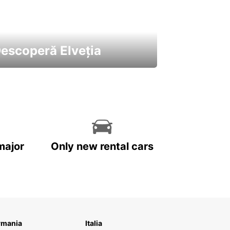
escoperă Elveția
 cele mai atractive mașini ale
astre
major
Only new rental cars
rmania
Italia