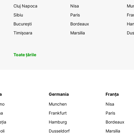
Cluj Napoca
Nisa
Mu
Sibiu
Paris
Fra
București
Bordeaux
Ha
Timișoara
Marsilia
Dus
Toate țările
ia
Germania
Franța
ano
Munchen
Nisa
ma
Frankfurt
Paris
eția
Hamburg
Bordeaux
oli
Dusseldorf
Marsilia