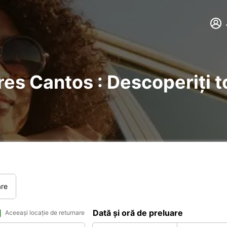
Tres Cantos : Descoperiți to
are
Dată și oră de preluare
Aceeași locație de returnare