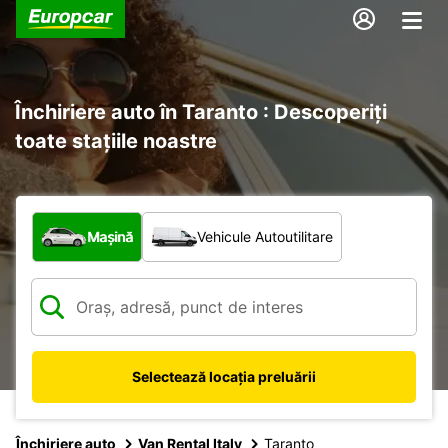
Închiriere auto în Taranto : Descoperiți
toate stațiile noastre
Ce tip de vehicul?
Mașină
Vehicule Autoutilitare
Selectează locația preluării
Închiriere auto
Van Rental Italy
Taranto