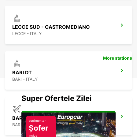
LECCE SUD - CASTROMEDIANO
LECCE - ITALY
More stations
BARI DT
BARI - ITALY
Super Ofertele Zilei
BARI APT *RY*
suplimentar
BARI - ITALY
Șofer
inclus