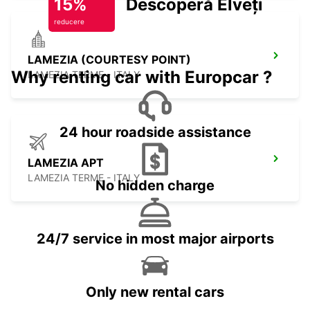
15%
Descoperă Elveția
reducere
LAMEZIA (COURTESY POINT)
Why renting car with Europcar ?
LAMEZIA TERME - ITALY
24 hour roadside assistance
LAMEZIA APT
LAMEZIA TERME - ITALY
No hidden charge
24/7 service in most major airports
Only new rental cars