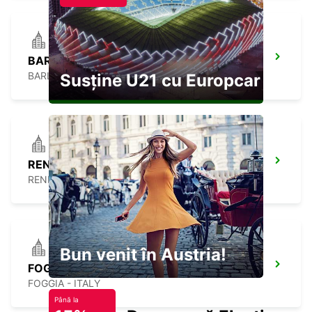
BARLETTA
BARLETTA - ITALY
Susține U21 cu Europcar
RENDE
RENDE - ITALY
Bun venit în Austria!
FOGGIA
FOGGIA - ITALY
Până la