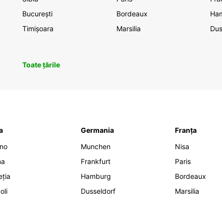
București
Bordeaux
Ha
Timișoara
Marsilia
Dus
Toate țările
ia
Germania
Franța
ano
Munchen
Nisa
ma
Frankfurt
Paris
eția
Hamburg
Bordeaux
oli
Dusseldorf
Marsilia