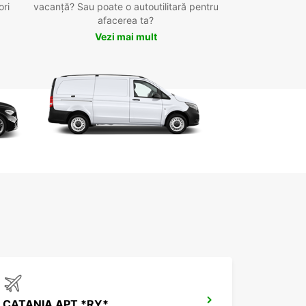
ori
vacanță? Sau poate o autoutilitară pentru
afacerea ta?
Vezi mai mult
CATANIA APT *RY*