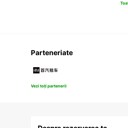
Toat
Parteneriate
Vezi toți partenerii