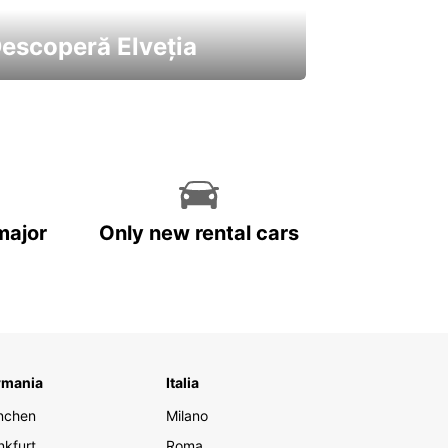
escoperă Elveția
 cele mai atractive mașini ale
astre
major
Only new rental cars
rmania
Italia
nchen
Milano
nkfurt
Roma