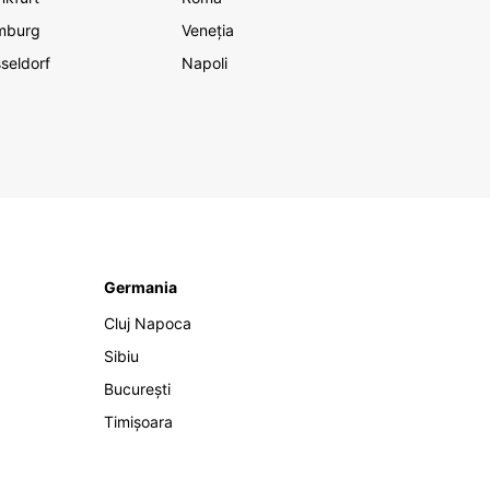
mburg
Veneția
seldorf
Napoli
Germania
Cluj Napoca
Sibiu
București
Timișoara