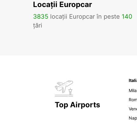
Locații Europcar
3835
locații Europcar în peste
140
țări
Ital
Mil
Ro
Top Airports
Ven
Nap