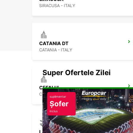
SIRACUSA - ITALY
CATANIA DT
CATANIA - ITALY
Super Ofertele Zilei
CEFALU'
CEFALÙ - ITALY
suplimentar
Șofer
inclus
LAMEZIA APT