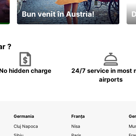
Bun venit în Austria!
D
În
Descoperiți natura și cultura
no
ar ?
No hidden charge
24/7 service in most 
airports
Germania
Franța
Ge
Cluj Napoca
Nisa
Mu
Sibiu
Paris
Fra