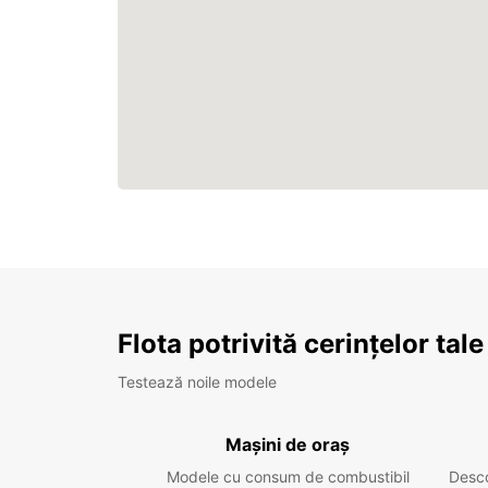
Flota potrivită cerințelor tale
Testează noile modele
Mașini de oraș
Modele cu consum de combustibil
Desc