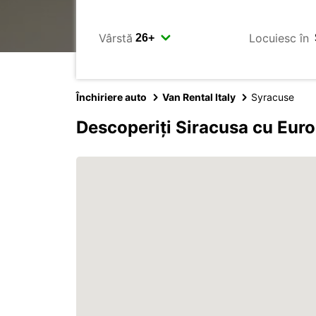
Vârstă
Locuiesc în
Închiriere auto
Van Rental Italy
Syracuse
Descoperiți Siracusa cu Eur