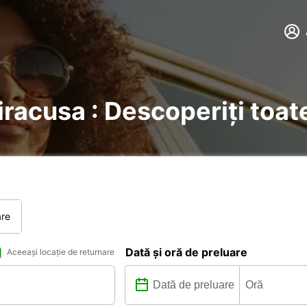
Siracusa : Descoperiți toat
are
Dată și oră de preluare
Aceeași locație de returnare