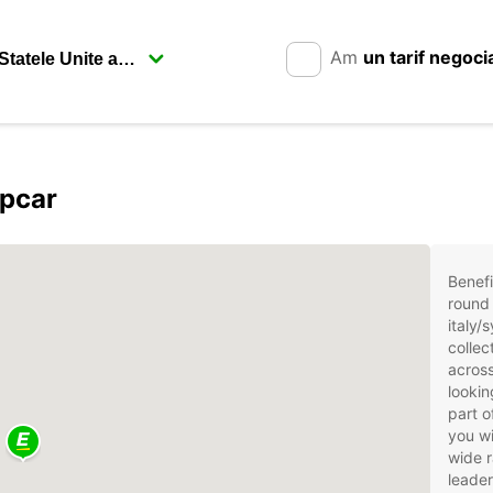
Am
un tarif negoci
opcar
Benefi
round 
italy/
collec
across
lookin
part o
you wi
wide r
leader