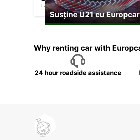
LAMEZIA TERME - ITALY
Susține U21 cu Europcar
Explorați Georgia pe durata U21
Why renting car with Europc
24 hour roadside assistance