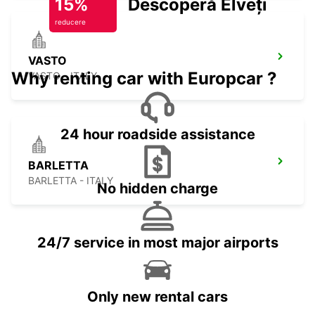
15%
Descoperă Elveția
reducere
VASTO
Why renting car with Europcar ?
VASTO - ITALY
24 hour roadside assistance
BARLETTA
BARLETTA - ITALY
No hidden charge
24/7 service in most major airports
Only new rental cars