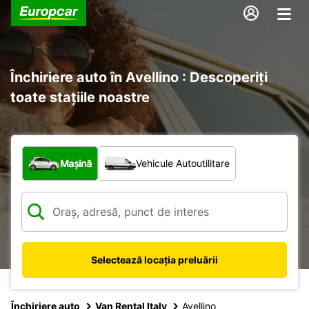
Închiriere auto în Avellino : Descoperiți
toate stațiile noastre
Ce tip de vehicul?
Mașină
Vehicule Autoutilitare
Selectează locația preluării
Închiriere auto
Van Rental Italy
Avellino