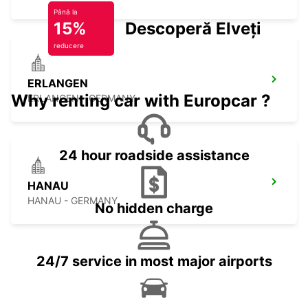
Până la
15%
Descoperă Elveția
reducere
ERLANGEN
Why renting car with Europcar ?
ERLANGEN - GERMANY
24 hour roadside assistance
HANAU
HANAU - GERMANY
No hidden charge
24/7 service in most major airports