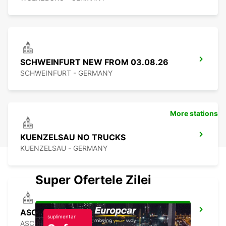
SCHWEINFURT NEW FROM 03.08.26
SCHWEINFURT - GERMANY
More stations
KUENZELSAU NO TRUCKS
KUENZELSAU - GERMANY
Super Ofertele Zilei
ASCHAFFENBURG
suplimentar
ASCHAFFENBURG - GERMANY