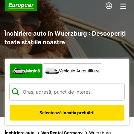
Închiriere auto în Wuerzburg : Descoperiți
toate stațiile noastre
Ce tip de vehicul?
Mașină
Vehicule Autoutilitare
Selectează locația preluării
Închiriere auto
Van Rental Germany
Wuerzburg