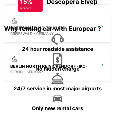
15%
Descoperă Elveția
reducere
Why renting car with Europcar ?
GREIFSWALD NO TRUCKS
GREIFSWALD - GERMANY
24 hour roadside assistance
BERLIN NORTH REINICKENDORF -IKC-
No hidden charge
BERLIN - GERMANY
24/7 service in most major airports
Only new rental cars