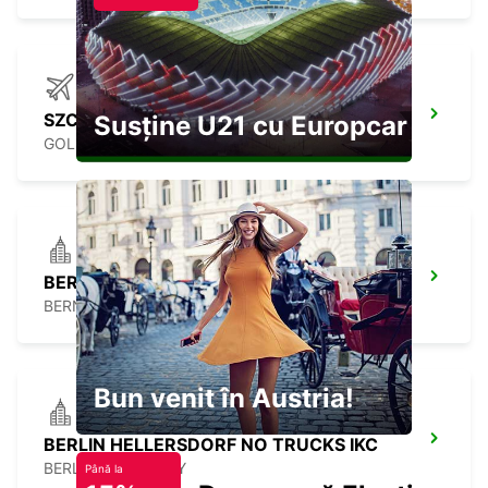
SZCZECIN AIRPORT
Susține U21 cu Europcar
GOLENIOW - POLAND
BERNAU BEI BERLIN
BERNAU BEI BERLIN - GERMANY
Bun venit în Austria!
BERLIN HELLERSDORF NO TRUCKS IKC
BERLIN - GERMANY
Până la