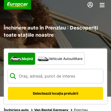
Închiriere auto în Prenzlau : Descoperiți
toate stațiile noastre
Ce tip de vehicul?
Mașină
Vehicule Autoutilitare
Selectează locația preluării
Închiriere auto
Van Rental Germany
Prenzlau