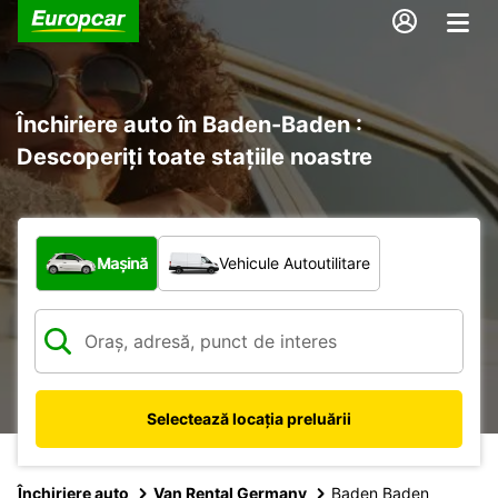
Închiriere auto în Baden-Baden :
Descoperiți toate stațiile noastre
Ce tip de vehicul?
Mașină
Vehicule Autoutilitare
Selectează locația preluării
Închiriere auto
Van Rental Germany
Baden Baden