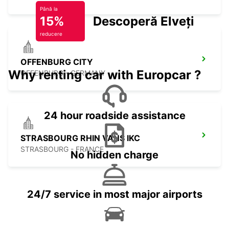
Până la
15%
Descoperă Elveția
reducere
OFFENBURG CITY
Why renting car with Europcar ?
OFFENBURG - GERMANY
24 hour roadside assistance
STRASBOURG RHIN VANS IKC
STRASBOURG - FRANCE
No hidden charge
24/7 service in most major airports