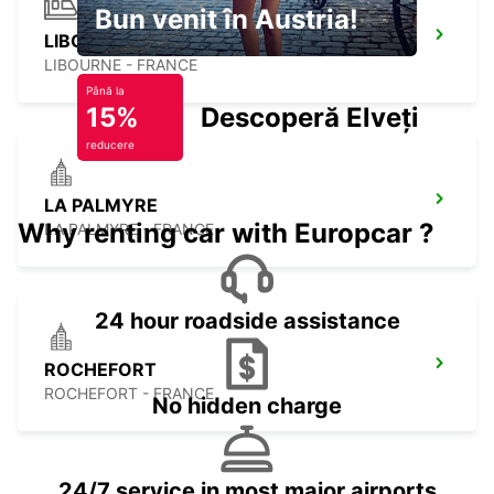
Bun venit în Austria!
LIBOURNE
LIBOURNE - FRANCE
Până la
15%
Descoperă Elveția
reducere
LA PALMYRE
Why renting car with Europcar ?
LA PALMYRE - FRANCE
24 hour roadside assistance
ROCHEFORT
ROCHEFORT - FRANCE
No hidden charge
24/7 service in most major airports