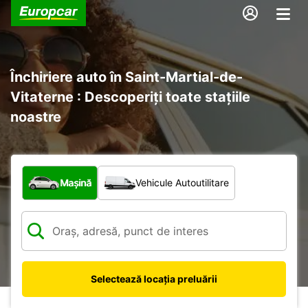
Închiriere auto în Saint-Martial-de-
Vitaterne : Descoperiți toate stațiile
noastre
Ce tip de vehicul?
Mașină
Vehicule Autoutilitare
Selectează locația preluării