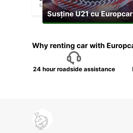
SAINT BRIEUC - FRANCE
Susține U21 cu Europcar
Explorați Georgia pe durata U21
Why renting car with Europc
24 hour roadside assistance