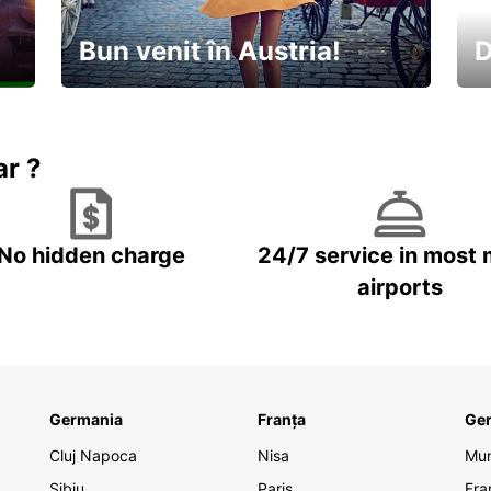
Bun venit în Austria!
D
În
Descoperiți natura și cultura
no
ar ?
No hidden charge
24/7 service in most 
airports
Germania
Franța
Ge
Cluj Napoca
Nisa
Mu
Sibiu
Paris
Fra