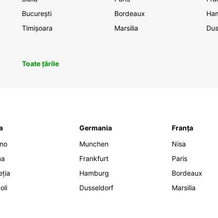
București
Bordeaux
Ha
Timișoara
Marsilia
Dus
Toate țările
ia
Germania
Franța
ano
Munchen
Nisa
ma
Frankfurt
Paris
eția
Hamburg
Bordeaux
oli
Dusseldorf
Marsilia