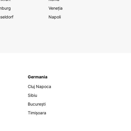
mburg
Veneția
seldorf
Napoli
Germania
Cluj Napoca
Sibiu
București
Timișoara