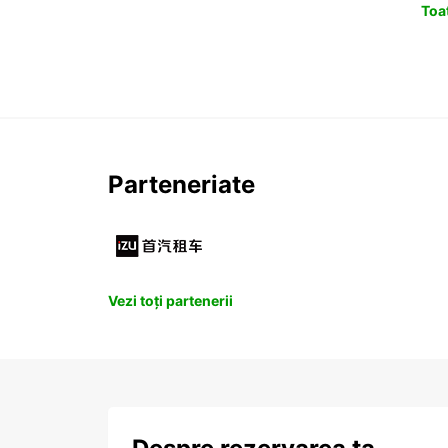
Toat
Parteneriate
Vezi toți partenerii