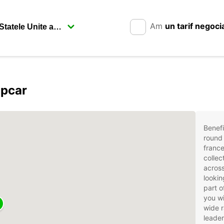
Am
un tarif negoci
opcar
Benefi
round 
france
collec
across
lookin
part o
you wi
wide r
leader