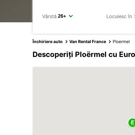
Vârstă
Locuiesc în
Închiriere auto
Van Rental France
Ploermel
Descoperiți Ploërmel cu Eur