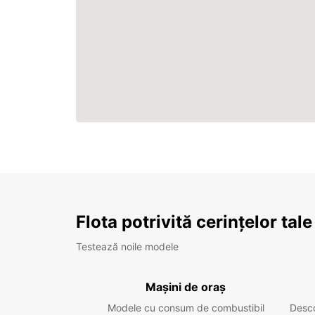
Flota potrivită cerințelor tale
Testează noile modele
Mașini de oraș
Modele cu consum de combustibil
Desc