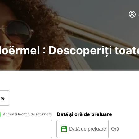
Ploërmel : Descoperiți toat
are
Dată și oră de preluare
Aceeași locație de returnare