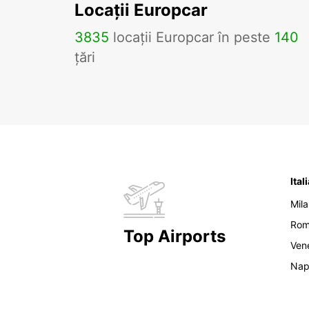
Locații Europcar
3835
locații Europcar în peste
140
țări
Ital
Mil
Ro
Top Airports
Ven
Nap