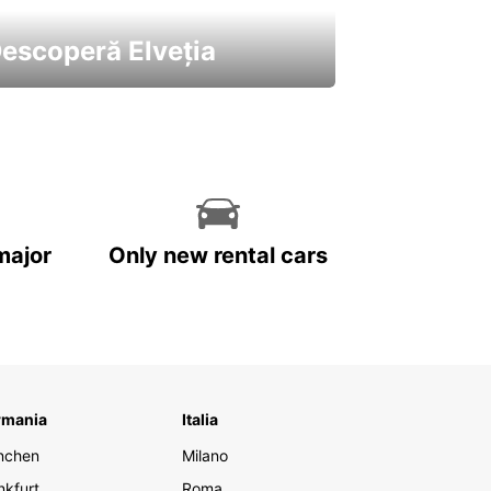
escoperă Elveția
 cele mai atractive mașini ale
astre
major
Only new rental cars
rmania
Italia
nchen
Milano
nkfurt
Roma