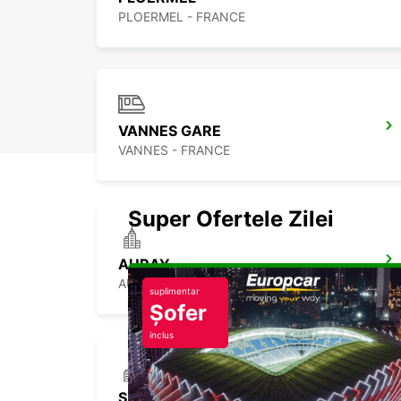
PLOERMEL - FRANCE
VANNES GARE
VANNES - FRANCE
Super Ofertele Zilei
AURAY
AURAY - FRANCE
suplimentar
Șofer
inclus
SAINT BRIEUC