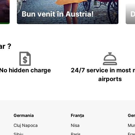
Bun venit în Austria!
D
În
Descoperiți natura și cultura
no
ar ?
No hidden charge
24/7 service in most 
airports
Germania
Franța
Ge
Cluj Napoca
Nisa
Mu
Sibiu
Paris
Fra