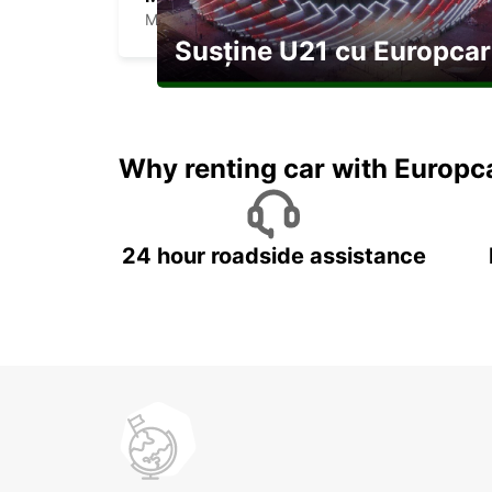
MAISONS ALFORT - FRANCE
Susține U21 cu Europcar
Explorați Georgia pe durata U21
Why renting car with Europc
24 hour roadside assistance