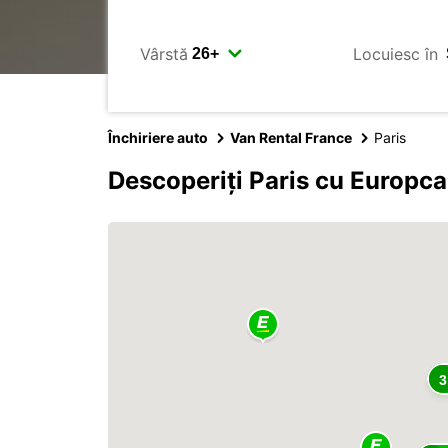
Vârstă
Locuiesc în
Închiriere auto
Van Rental France
Paris
Descoperiți Paris cu Europca
3