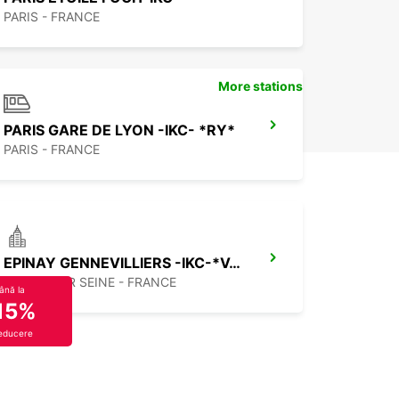
PARIS - FRANCE
More stations
PARIS GARE DE LYON -IKC- *RY*
PARIS - FRANCE
EPINAY GENNEVILLIERS -IKC-*VANS*
EPINAY SUR SEINE - FRANCE
ână la
15%
educere