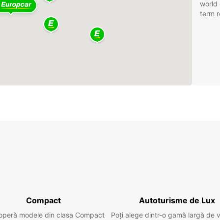
world 
term r
Compact
Autoturisme de Lux
operă modele din clasa Compact
Poți alege dintr-o gamă largă de 