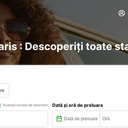
aris : Descoperiți toate st
are
Dată și oră de preluare
Aceeași locație de returnare