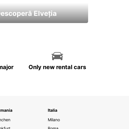
escoperă Elveția
 cele mai atractive mașini ale
astre
major
Only new rental cars
rmania
Italia
nchen
Milano
nkfurt
Roma