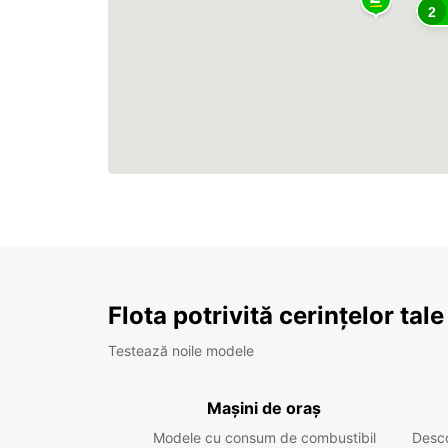
2
Flota potrivită cerințelor tale
Testează noile modele
Mașini de oraș
Modele cu consum de combustibil
Desc