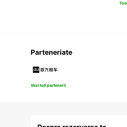
Toat
Parteneriate
Vezi toți partenerii