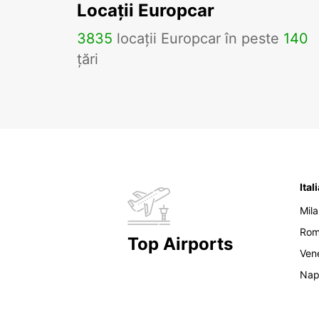
Locații Europcar
3835
locații Europcar în peste
140
țări
Ital
Mil
Ro
Top Airports
Ven
Nap