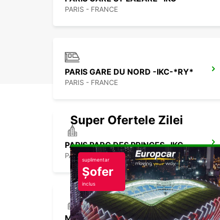
PARIS - FRANCE
PARIS GARE DU NORD -IKC-*RY*
PARIS - FRANCE
Super Ofertele Zilei
PARIS PARC DES PRINCES -IKC-
PARIS - FRANCE
suplimentar
Șofer
inclus
MAISONS ALFORT