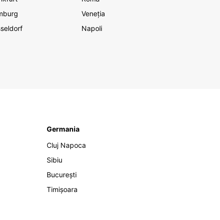
mburg
Veneția
seldorf
Napoli
Germania
Cluj Napoca
Sibiu
București
Timișoara