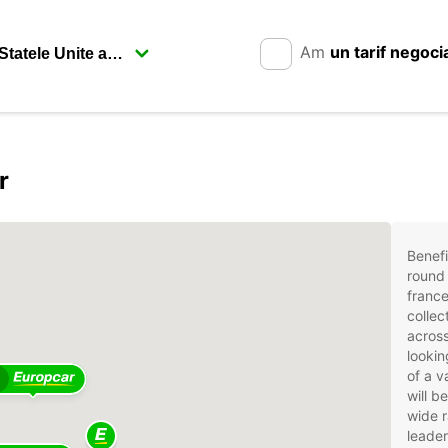
Am
un tarif negoci
r
Benefi
round 
france
collec
across
lookin
of a v
will b
wide r
leader