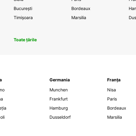
București
Bordeaux
Ha
Timișoara
Marsilia
Dus
Toate țările
ia
Germania
Franța
ano
Munchen
Nisa
ma
Frankfurt
Paris
eția
Hamburg
Bordeaux
oli
Dusseldorf
Marsilia