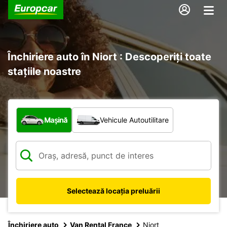
Închiriere auto în Niort : Descoperiți toate
stațiile noastre
Ce tip de vehicul?
Mașină
Vehicule Autoutilitare
Selectează locația preluării
Închiriere auto
Van Rental France
Niort