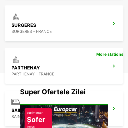
SURGERES
SURGERES - FRANCE
More stations
PARTHENAY
PARTHENAY - FRANCE
Super Ofertele Zilei
SAINTES GARE
suplimentar
SAINTES - FRANCE
Șofer
inclus