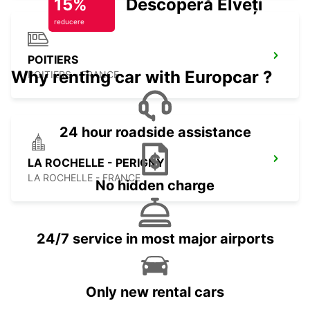
15%
Descoperă Elveția
reducere
POITIERS
Why renting car with Europcar ?
POITIERS - FRANCE
24 hour roadside assistance
LA ROCHELLE - PERIGNY
LA ROCHELLE - FRANCE
No hidden charge
24/7 service in most major airports
Only new rental cars