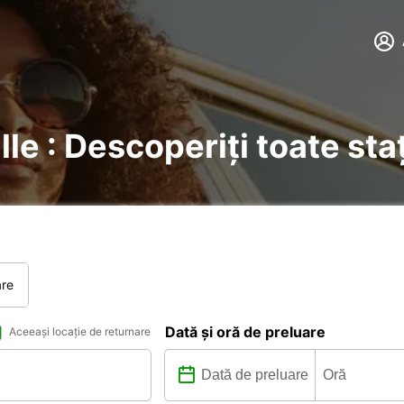
ille : Descoperiți toate sta
are
Dată și oră de preluare
Aceeași locație de returnare