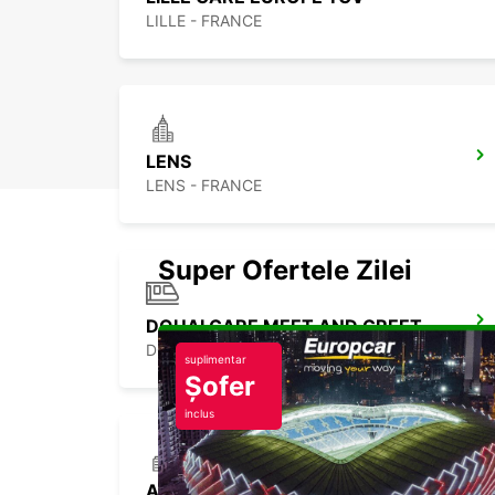
LILLE - FRANCE
LENS
LENS - FRANCE
Super Ofertele Zilei
DOUAI GARE MEET AND GREET
DOUAI - FRANCE
suplimentar
Șofer
inclus
ARRAS