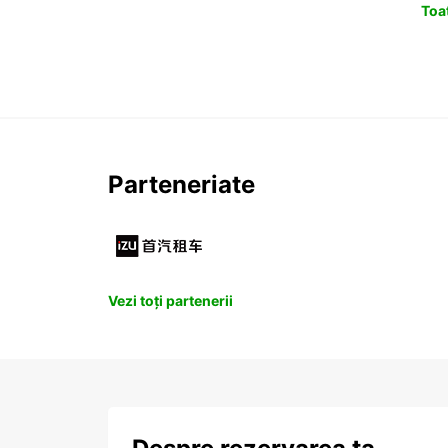
Toat
Parteneriate
Vezi toți partenerii