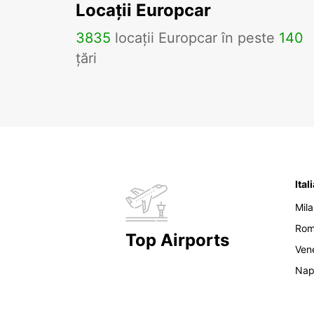
Locații Europcar
3835
locații Europcar în peste
140
țări
Ital
Mil
Ro
Top Airports
Ven
Nap