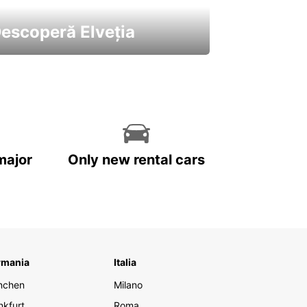
escoperă Elveția
 cele mai atractive mașini ale
astre
major
Only new rental cars
rmania
Italia
nchen
Milano
nkfurt
Roma