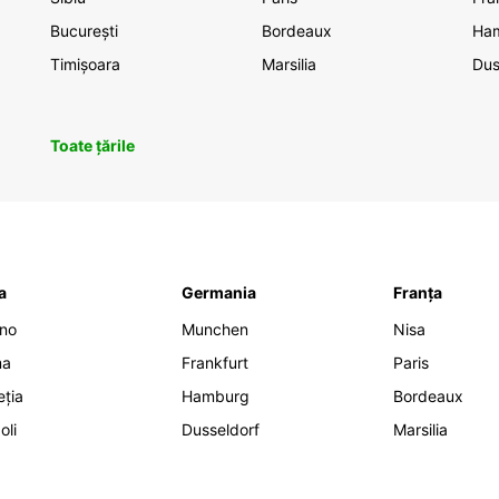
București
Bordeaux
Ha
Timișoara
Marsilia
Dus
Toate țările
ia
Germania
Franța
ano
Munchen
Nisa
ma
Frankfurt
Paris
eția
Hamburg
Bordeaux
oli
Dusseldorf
Marsilia