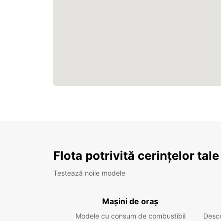
Flota potrivită cerințelor tale
Testează noile modele
Mașini de oraș
Modele cu consum de combustibil
Desc