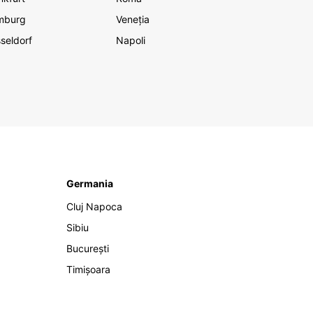
mburg
Veneția
seldorf
Napoli
Germania
Cluj Napoca
Sibiu
București
Timișoara