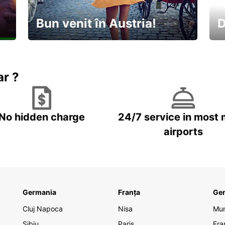
Bun venit în Austria!
D
În
Descoperiți natura și cultura
no
ar ?
No hidden charge
24/7 service in most 
airports
Germania
Franța
Ge
Cluj Napoca
Nisa
Mu
Sibiu
Paris
Fra