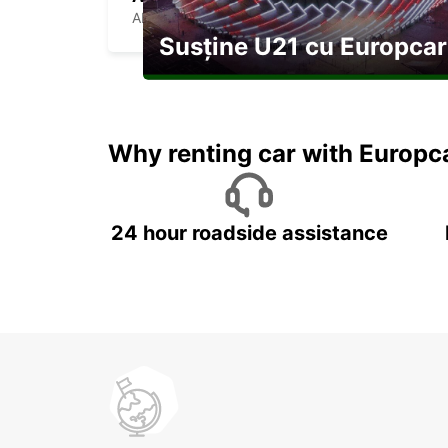
ARRAS - FRANCE
Susține U21 cu Europcar
Explorați Georgia pe durata U21
Why renting car with Europc
24 hour roadside assistance