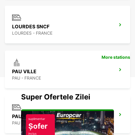
LOURDES SNCF
LOURDES - FRANCE
More stations
PAU VILLE
PAU - FRANCE
Super Ofertele Zilei
PAU GARE SNCF
suplimentar
PAU - FRANCE
Șofer
inclus