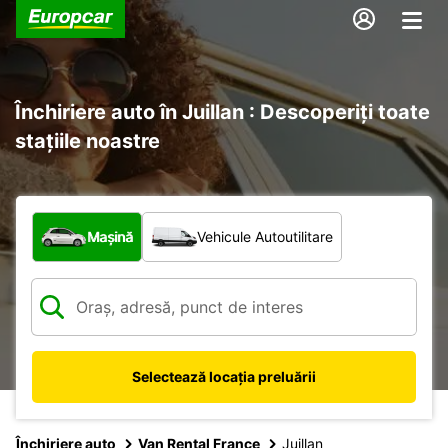
Închiriere auto în Juillan : Descoperiți toate
stațiile noastre
Ce tip de vehicul?
Mașină
Vehicule Autoutilitare
Selectează locația preluării
Închiriere auto
Van Rental France
Juillan