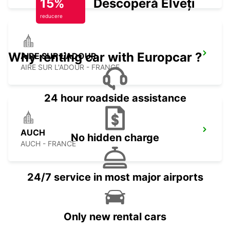
15%
Descoperă Elveția
reducere
Why renting car with Europcar ?
AIRE SUR L'ADOUR
AIRE SUR L'ADOUR - FRANCE
24 hour roadside assistance
AUCH
No hidden charge
AUCH - FRANCE
24/7 service in most major airports
Only new rental cars