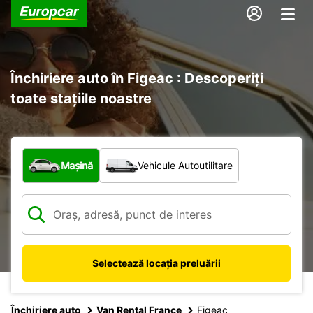
Închiriere auto în Figeac : Descoperiți
toate stațiile noastre
Ce tip de vehicul?
Mașină
Vehicule Autoutilitare
Selectează locația preluării
Închiriere auto
Van Rental France
Figeac