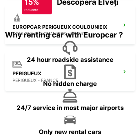
15%
Descoperă Elveția
reducere
EUROPCAR PERIGUEUX COULOUNIEIX
Why renting car with Europcar ?
COULOUNIEIX CHAMIERS - FRANCE
24 hour roadside assistance
PERIGUEUX
PERIGUEUX - FRANCE
No hidden charge
24/7 service in most major airports
Only new rental cars