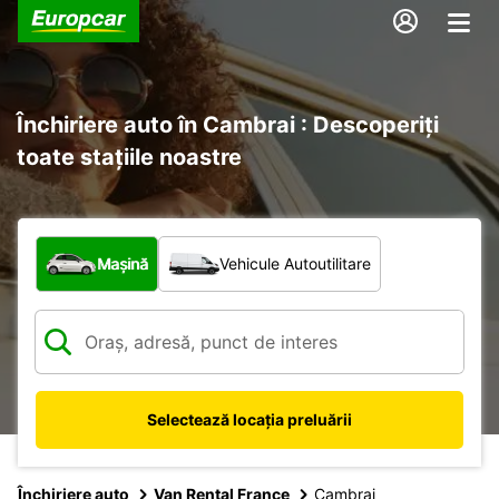
Închiriere auto în Cambrai : Descoperiți
toate stațiile noastre
Ce tip de vehicul?
Mașină
Vehicule Autoutilitare
Selectează locația preluării
Închiriere auto
Van Rental France
Cambrai