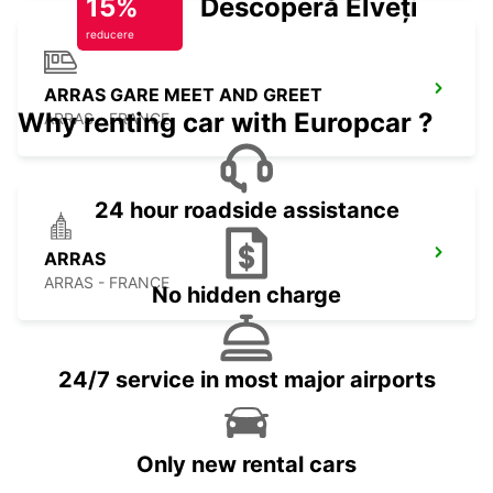
15%
Descoperă Elveția
reducere
ARRAS GARE MEET AND GREET
Why renting car with Europcar ?
ARRAS - FRANCE
24 hour roadside assistance
ARRAS
ARRAS - FRANCE
No hidden charge
24/7 service in most major airports
Only new rental cars