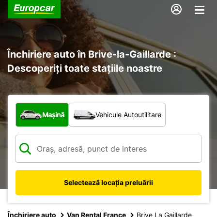
Închiriere auto în Brive-la-Gaillarde :
Descoperiți toate stațiile noastre
Ce tip de vehicul?
Mașină
Vehicule Autoutilitare
Selectează locația preluării
Închiriere auto
Van Rental France
Brive La Gaillarde