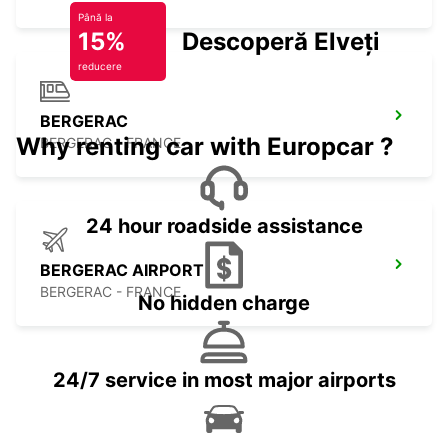
Până la
15%
Descoperă Elveția
reducere
BERGERAC
Why renting car with Europcar ?
BERGERAC - FRANCE
24 hour roadside assistance
BERGERAC AIRPORT
BERGERAC - FRANCE
No hidden charge
24/7 service in most major airports