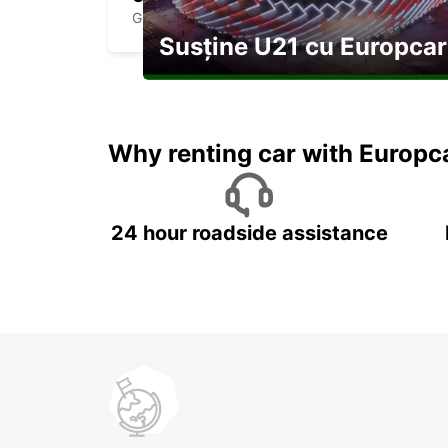
GIEN - FRANCE
Susține U21 cu Europcar
Explorați Georgia pe durata U21
Why renting car with Europc
24 hour roadside assistance