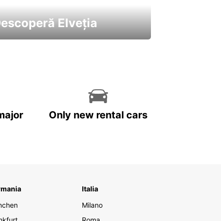
escoperă Elveția
 cele mai atractive mașini ale
astre
major
Only new rental cars
rmania
Italia
nchen
Milano
nkfurt
Roma