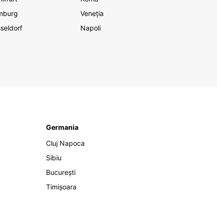
mburg
Veneția
seldorf
Napoli
Germania
Cluj Napoca
Sibiu
București
Timișoara