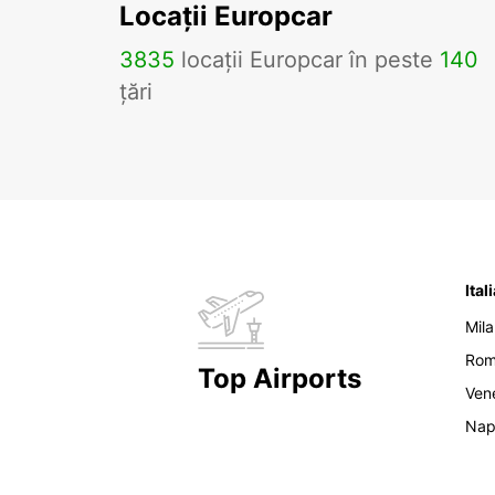
Locații Europcar
3835
locații Europcar în peste
140
țări
Ital
Mil
Ro
Top Airports
Ven
Nap