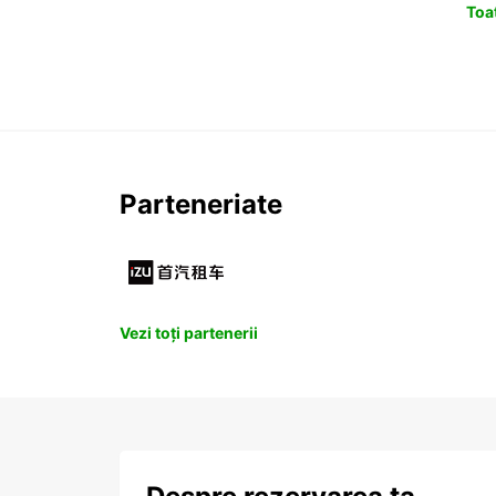
Toat
Parteneriate
Vezi toți partenerii