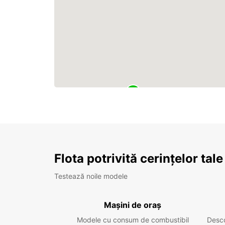
Flota potrivită cerințelor tale
Testează noile modele
Mașini de oraș
Modele cu consum de combustibil
Desc