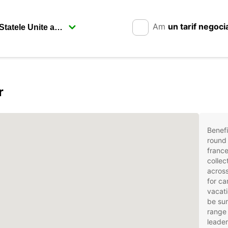
Am
un tarif negoci
r
Benefi
round 
france
collec
across
for ca
vacati
be sur
range 
leader