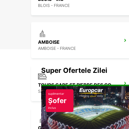
BLOIS - FRANCE
AMBOISE
AMBOISE - FRANCE
Super Ofertele Zilei
TOURS GARE ST PIERRE DES CORPS
SAINT PIERRE DES CORPS - FRANCE
suplimentar
Șofer
inclus
GIEN -IKC-