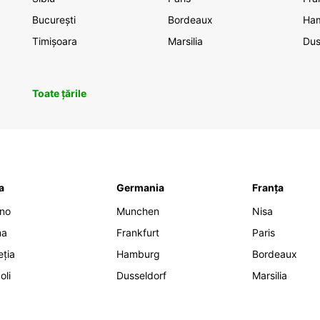
București
Bordeaux
Ha
Timișoara
Marsilia
Dus
Toate țările
ia
Germania
Franța
ano
Munchen
Nisa
ma
Frankfurt
Paris
eția
Hamburg
Bordeaux
oli
Dusseldorf
Marsilia