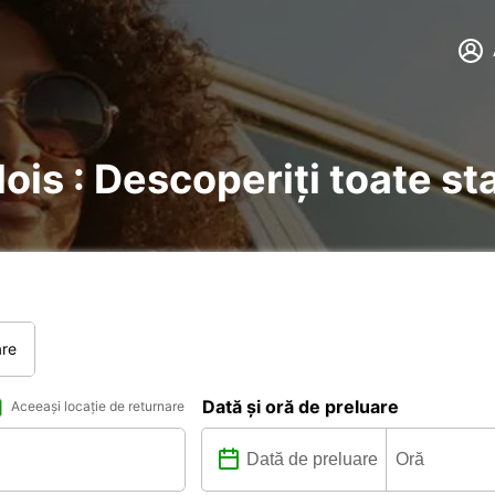
lois : Descoperiți toate st
are
Dată și oră de preluare
Aceeași locație de returnare