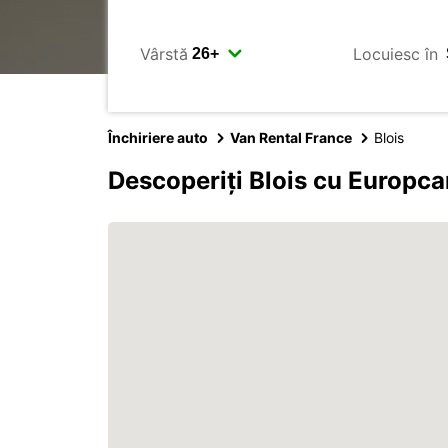
Vârstă
Locuiesc în
Închiriere auto
Van Rental France
Blois
Descoperiți Blois cu Europca