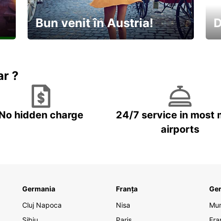
Bun venit în Austria!
D
În
Descoperiți natura și cultura
no
ar ?
No hidden charge
24/7 service in most 
airports
Germania
Franța
Ge
Cluj Napoca
Nisa
Mu
Sibiu
Paris
Fra