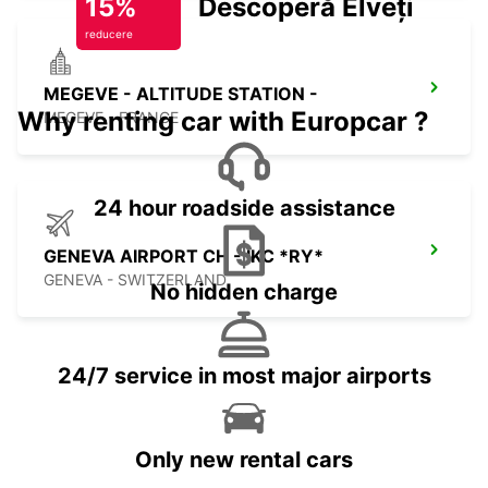
15%
Descoperă Elveția
reducere
MEGEVE - ALTITUDE STATION -
Why renting car with Europcar ?
MEGEVE - FRANCE
24 hour roadside assistance
GENEVA AIRPORT CH - IKC *RY*
GENEVA - SWITZERLAND
No hidden charge
24/7 service in most major airports
Only new rental cars