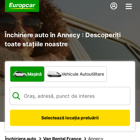
Închiriere auto în Annecy : Descoperiți
toate stațiile noastre
Ce tip de vehicul?
Mașină
Vehicule Autoutilitare
Selectează locația preluării
Închiriere auto
Van Rental France
Annecy