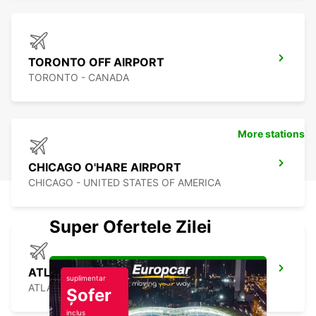
TORONTO OFF AIRPORT
TORONTO - CANADA
More stations
CHICAGO O'HARE AIRPORT
CHICAGO - UNITED STATES OF AMERICA
Super Ofertele Zilei
ATLANTA AIRPORT
suplimentar
ATLANTA - UNITED STATES OF AMERICA
Șofer
inclus