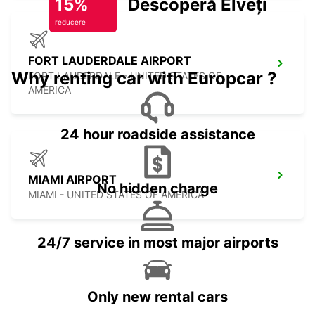
15%
Descoperă Elveția
reducere
FORT LAUDERDALE AIRPORT
Why renting car with Europcar ?
FORT LAUDERDALE - UNITED STATES OF
AMERICA
24 hour roadside assistance
MIAMI AIRPORT
No hidden charge
MIAMI - UNITED STATES OF AMERICA
24/7 service in most major airports
Only new rental cars