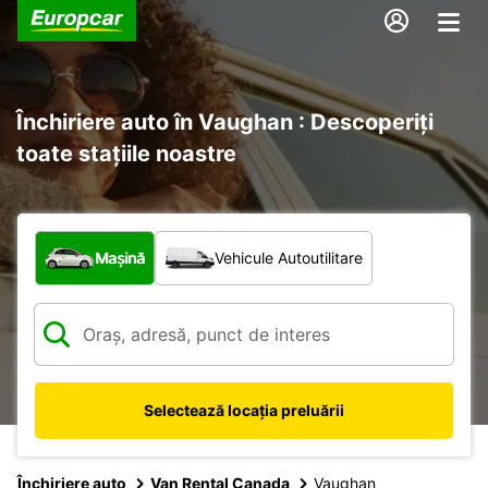
Închiriere auto în Vaughan : Descoperiți
toate stațiile noastre
Ce tip de vehicul?
Mașină
Vehicule Autoutilitare
Selectează locația preluării
Închiriere auto
Van Rental Canada
Vaughan