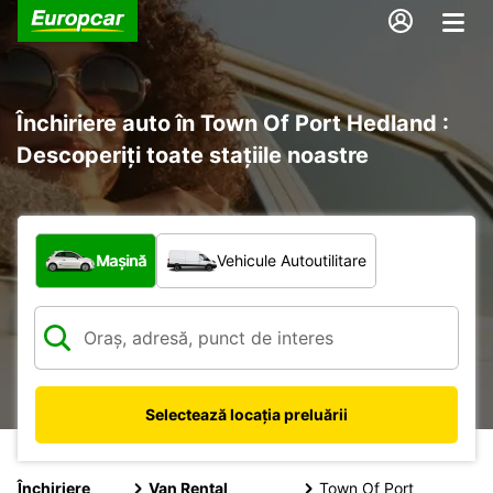
Închiriere auto în Town Of Port Hedland :
Descoperiți toate stațiile noastre
Ce tip de vehicul?
Mașină
Vehicule Autoutilitare
Selectează locația preluării
Închiriere
Van Rental
Town Of Port