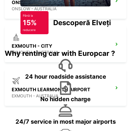
ONSLOW
ONSLOW - AUSTRALIA
Până la
15%
Descoperă Elveția
reducere
EXMOUTH - CITY
Why renting car with Europcar ?
EXMOUTH - AUSTRALIA
24 hour roadside assistance
EXMOUTH LEARMONTH AIRPORT
EXMOUTH - AUSTRALIA
No hidden charge
24/7 service in most major airports