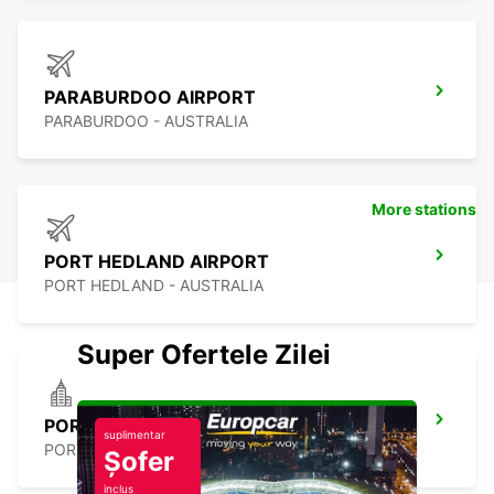
PARABURDOO AIRPORT
PARABURDOO - AUSTRALIA
More stations
PORT HEDLAND AIRPORT
PORT HEDLAND - AUSTRALIA
Super Ofertele Zilei
PORT HEDLAND CITY
suplimentar
PORT HEDLAND - AUSTRALIA
Șofer
inclus