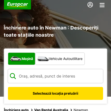
Închiriere auto în Newman : Descoperiți
toate stațiile noastre
Ce tip de vehicul?
Mașină
Vehicule Autoutilitare
Selectează locația preluării
Închiriere auto
Van Rental Australia
Newman