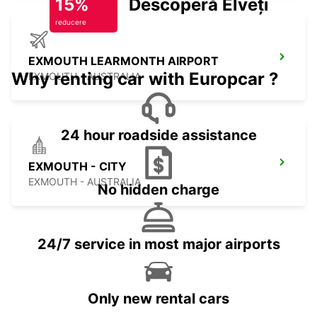
15%
Descoperă Elveția
reducere
EXMOUTH LEARMONTH AIRPORT
Why renting car with Europcar ?
EXMOUTH - AUSTRALIA
24 hour roadside assistance
EXMOUTH - CITY
EXMOUTH - AUSTRALIA
No hidden charge
24/7 service in most major airports
Only new rental cars