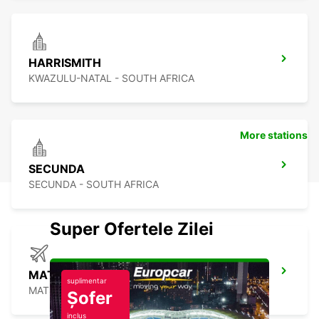
HARRISMITH
KWAZULU-NATAL - SOUTH AFRICA
More stations
SECUNDA
SECUNDA - SOUTH AFRICA
Super Ofertele Zilei
MATSAPA AIRPORT
suplimentar
MATSAPA - ESWATINI
Șofer
inclus