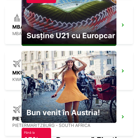
MBABANE
MBABANE - ESWATINI
Susține U21 cu Europcar
MKUZE
KWAZULU NATAL - SOUTH AFRICA
Bun venit în Austria!
PIETERMARITZBURG AIRPORT
PIETERMARITZBURG - SOUTH AFRICA
Până la