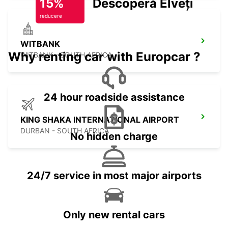
15%
Descoperă Elveția
reducere
WITBANK
Why renting car with Europcar ?
WITBANK - SOUTH AFRICA
24 hour roadside assistance
KING SHAKA INTERNATIONAL AIRPORT
DURBAN - SOUTH AFRICA
No hidden charge
24/7 service in most major airports
Only new rental cars