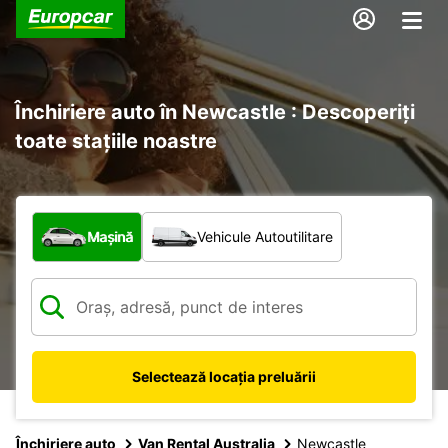
Închiriere auto în Newcastle : Descoperiți
toate stațiile noastre
Ce tip de vehicul?
Mașină
Vehicule Autoutilitare
Selectează locația preluării
Închiriere auto
Van Rental Australia
Newcastle