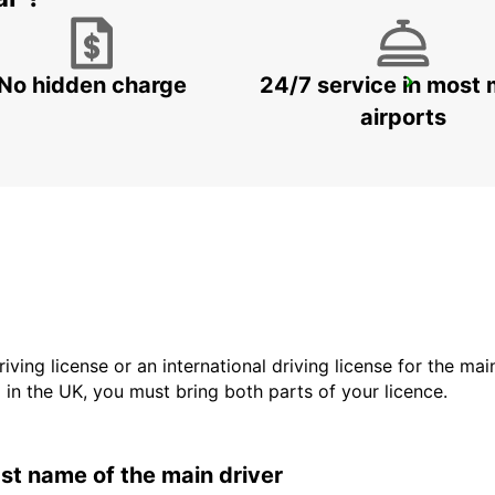
No hidden charge
24/7 service in most 
GERONA AIRPORT
VILOBÍ D'ONYAR - SPAIN
airports
driving license or an international driving license for the ma
d in the UK, you must bring both parts of your licence.
last name of the main driver