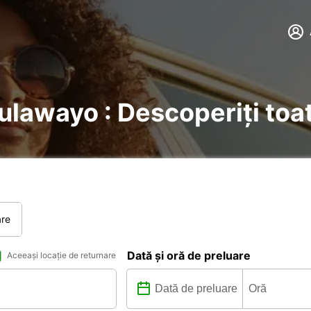
Bulawayo : Descoperiți toat
are
Dată și oră de preluare
Aceeași locație de returnare