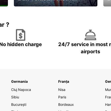
În
Descoperiți natura și cultura
no
ar ?
No hidden charge
24/7 service in most 
airports
Germania
Franța
Ge
Cluj Napoca
Nisa
Mu
Sibiu
Paris
Fra
București
Bordeaux
Ha