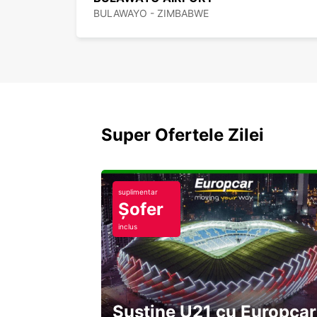
BULAWAYO - ZIMBABWE
Super Ofertele Zilei
suplimentar
Șofer
inclus
Susține U21 cu Europcar