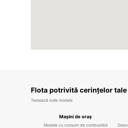
Flota potrivită cerințelor tale
Testează noile modele
Mașini de oraș
Modele cu consum de combustibil
Desc