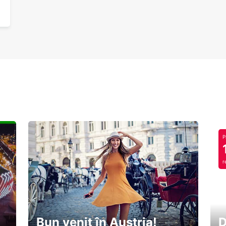
P
r
Bun venit în Austria!
D