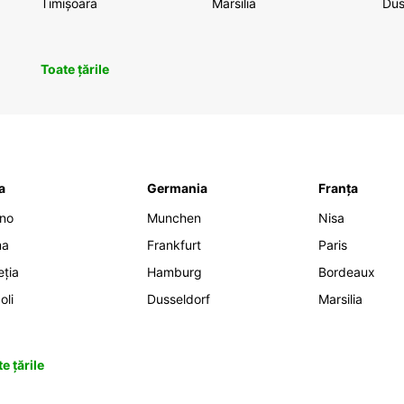
Timișoara
Marsilia
Dus
Toate țările
ia
Germania
Franța
ano
Munchen
Nisa
ma
Frankfurt
Paris
eția
Hamburg
Bordeaux
oli
Dusseldorf
Marsilia
e țările