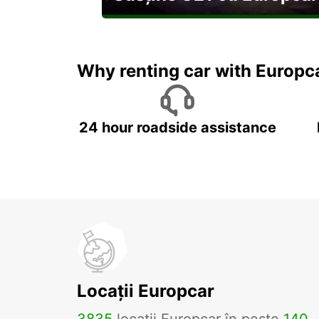
Explorați Georgia pe durata U21
Why renting car with Europc
24 hour roadside assistance
Locații Europcar