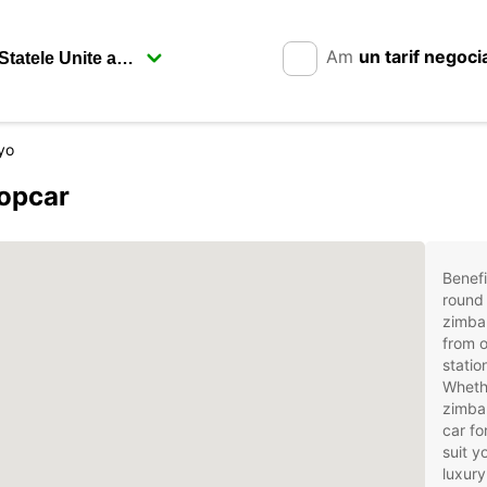
Am
un tarif negoci
yo
ropcar
Benefi
round 
zimba
from o
stati
Whethe
zimbab
car fo
suit 
luxury