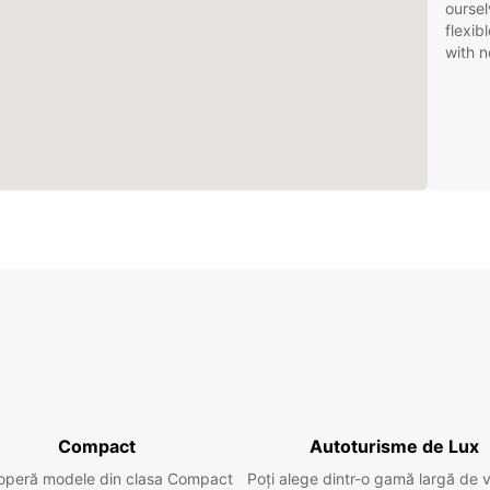
oursel
flexib
with n
Compact
Autoturisme de Lux
operă modele din clasa Compact
Poți alege dintr-o gamă largă de 