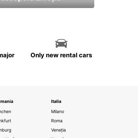
 cele mai atractive mașini ale
astre
major
Only new rental cars
rmania
Italia
nchen
Milano
nkfurt
Roma
mburg
Veneția