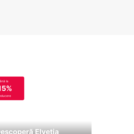
ână la
15%
educere
escoperă Elveția