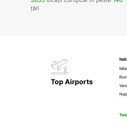
3835
locații Europcar în peste
140
țări
Ital
Mil
Ro
Top Airports
Ven
Nap
Toat