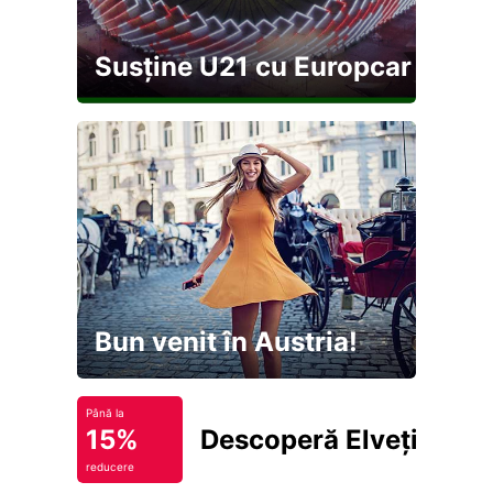
Susține U21 cu Europcar
Bun venit în Austria!
Până la
15%
Descoperă Elveția
reducere