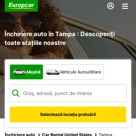
Închiriere auto în Tampa : Descoperiți
toate stațiile noastre
Ce tip de vehicul?
Mașină
Vehicule Autoutilitare
Selectează locația preluării
Închiriere auto
Car Rental United States
Tampa