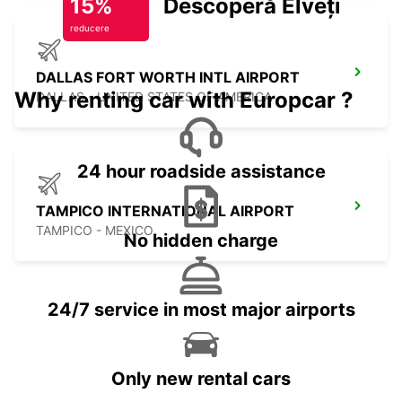
15%
Descoperă Elveția
reducere
DALLAS FORT WORTH INTL AIRPORT
Why renting car with Europcar ?
DALLAS - UNITED STATES OF AMERICA
24 hour roadside assistance
TAMPICO INTERNATIONAL AIRPORT
TAMPICO - MEXICO
No hidden charge
24/7 service in most major airports
Only new rental cars