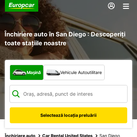
Închiriere auto în San Diego : Descoperiți
toate stațiile noastre
Ce tip de vehicul?
Mașină
Vehicule Autoutilitare
Selectează locația preluării
Închiriere auto
Car Rental United States
San Diego