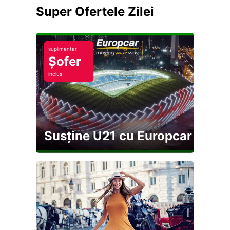
Super Ofertele Zilei
suplimentar
Șofer
inclus
Susține U21 cu Europcar