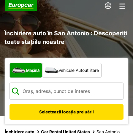
Închiriere auto în San Antonio : Descoperiți
toate stațiile noastre
Ce tip de vehicul?
Mașină
Vehicule Autoutilitare
Selectează locația preluării
Închiriere auto
Car Rental United States
San Antonio