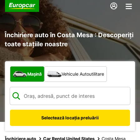
Închiriere auto în Costa Mesa : Descoperiți
toate stațiile noastre
Ce tip de vehicul?
Mașină
Vehicule Autoutilitare
Selectează locația preluării
Închiriere auto
Car Rental United States
Costa Mesa