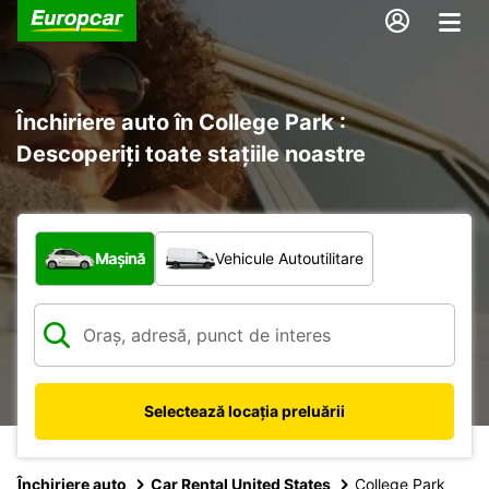
Închiriere auto în College Park :
Descoperiți toate stațiile noastre
Ce tip de vehicul?
Mașină
Vehicule Autoutilitare
Selectează locația preluării
Închiriere auto
Car Rental United States
College Park