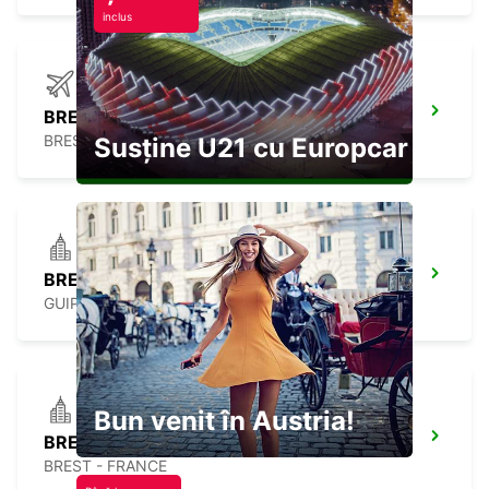
inclus
BREST AIRPORT
BREST - FRANCE
Susține U21 cu Europcar
BREST NORD ZI ST THUDON GUIPAVAS
GUIPAVAS - FRANCE
Bun venit în Austria!
BREST PEN AR CHLEUZ
BREST - FRANCE