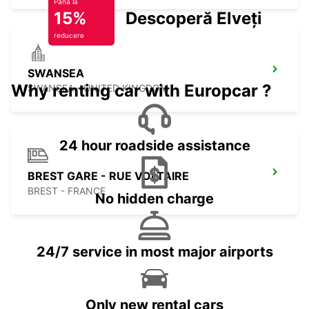
Până la
15%
Descoperă Elveția
reducere
SWANSEA
Why renting car with Europcar ?
SWANSEA - UNITED KINGDOM
24 hour roadside assistance
BREST GARE - RUE VOLTAIRE
BREST - FRANCE
No hidden charge
24/7 service in most major airports
Only new rental cars