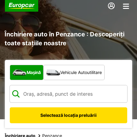
Închiriere auto în Penzance : Descoperiți
toate stațiile noastre
Ce tip de vehicul?
Mașină
Vehicule Autoutilitare
Selectează locația preluării
Închiriere auto
Penzance