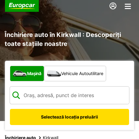
Închiriere auto în Kirkwall : Descoperiți
toate stațiile noastre
Ce tip de vehicul?
Mașină
Vehicule Autoutilitare
Selectează locația preluării
Închiriere auto
Kirkwall