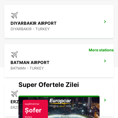
DIYARBAKIR AIRPORT
DIYARBAKIR - TURKEY
More stations
BATMAN AIRPORT
BATMAN - TURKEY
Super Ofertele Zilei
ERZINCAN YILDIRIM AKBULUT AIRPORT
suplimentar
ERZINCAN - TURKEY
Șofer
inclus