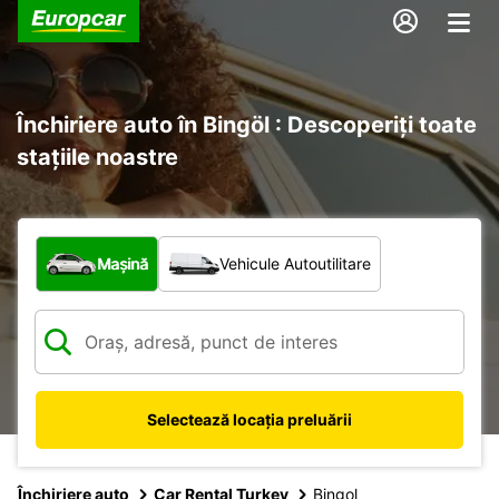
Închiriere auto în Bingöl : Descoperiți toate
stațiile noastre
Ce tip de vehicul?
Mașină
Vehicule Autoutilitare
Selectează locația preluării
Închiriere auto
Car Rental Turkey
Bingol