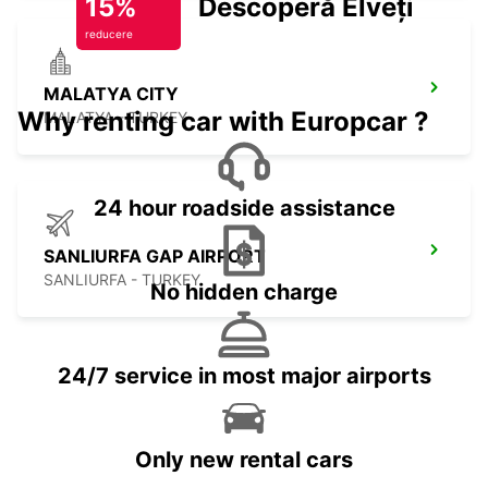
15%
Descoperă Elveția
reducere
MALATYA CITY
Why renting car with Europcar ?
MALATYA - TURKEY
24 hour roadside assistance
SANLIURFA GAP AIRPORT
SANLIURFA - TURKEY
No hidden charge
24/7 service in most major airports
Only new rental cars