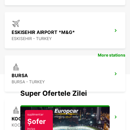
ESKISEHIR AIRPORT *M&G*
ESKISEHIR - TURKEY
More stations
BURSA
BURSA - TURKEY
Super Ofertele Zilei
suplimentar
KOCAELI IZMIT
Șofer
KOCAELI - TURKEY
inclus