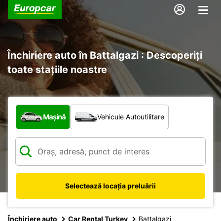
Închiriere auto în Battalgazi : Descoperiți
toate stațiile noastre
Ce tip de vehicul?
Mașină
Vehicule Autoutilitare
Selectează locația preluării
Închiriere auto
Car Rental Turkey
Battalgazi