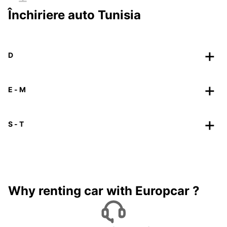
Închiriere auto Tunisia
D
E - M
S - T
Why renting car with Europcar ?