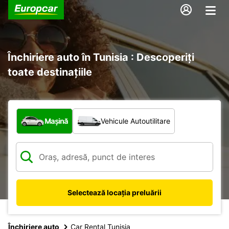
Închiriere auto în Tunisia : Descoperiți
toate destinațiile
Ce tip de vehicul?
Mașină
Vehicule Autoutilitare
Selectează locația preluării
Închiriere auto
Car Rental Tunisia