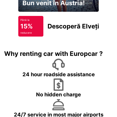
Bun venit în Austria!
Până la
15%
Descoperă Elveția
reducere
Why renting car with Europcar ?
24 hour roadside assistance
No hidden charge
24/7 service in most major airports