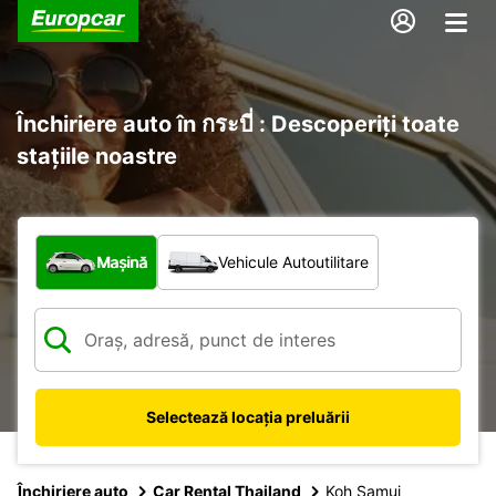
Închiriere auto în กระบี่ : Descoperiți toate
stațiile noastre
Ce tip de vehicul?
Mașină
Vehicule Autoutilitare
Selectează locația preluării
Închiriere auto
Car Rental Thailand
Koh Samui