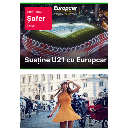
suplimentar
Șofer
inclus
Susține U21 cu Europcar