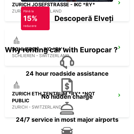
ZURICH JOSEFSTRASSE - IKC *RY*
ZURICH - SWITZERLAND
Până la
15%
Descoperă Elveția
reducere
Why renting car with Europcar ?
SCHLIEREN - IKC *RY*
SCHLIEREN - SWITZERLAND
24 hour roadside assistance
ZURICH ETH ZENTRUM *RY* *NOT
No hidden charge
PUBLIC
ZURICH - SWITZERLAND
24/7 service in most major airports