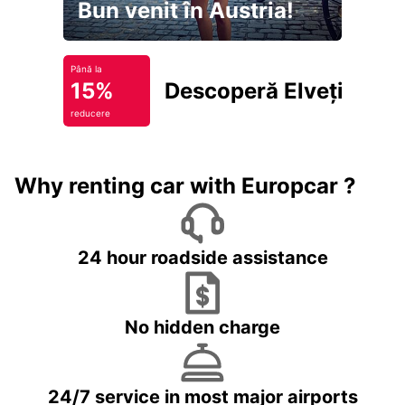
Bun venit în Austria!
Până la
15%
Descoperă Elveția
reducere
Why renting car with Europcar ?
24 hour roadside assistance
No hidden charge
24/7 service in most major airports