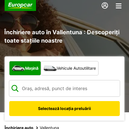
Închiriere auto în Vallentuna : Descoperiți
toate stațiile noastre
Ce tip de vehicul?
Mașină
Vehicule Autoutilitare
Selectează locația preluării
Închiriere auto
Vallentuna