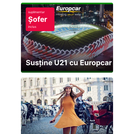
suplimentar
Șofer
inclus
Susține U21 cu Europcar