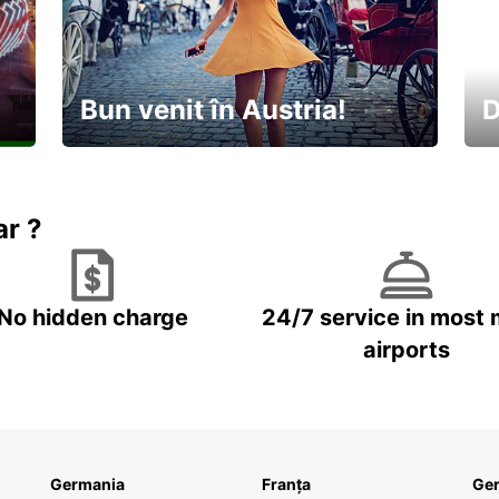
Bun venit în Austria!
D
În
Descoperiți natura și cultura
no
ar ?
No hidden charge
24/7 service in most 
airports
Germania
Franța
Ge