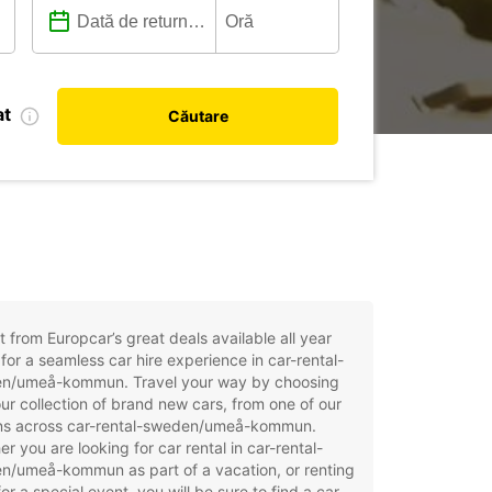
at
Căutare
t from Europcar’s great deals available all year
for a seamless car hire experience in car-rental-
n/umeå-kommun. Travel your way by choosing
ur collection of brand new cars, from one of our
ons across car-rental-sweden/umeå-kommun.
r you are looking for car rental in car-rental-
n/umeå-kommun as part of a vacation, or renting
for a special event, you will be sure to find a car