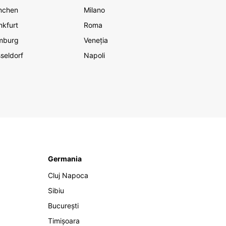
nchen
Milano
nkfurt
Roma
mburg
Veneția
seldorf
Napoli
Germania
Cluj Napoca
Sibiu
București
Timișoara