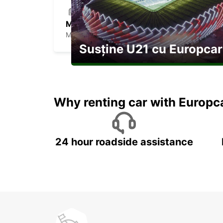
MALA
MALA - SWEDEN
Susține U21 cu Europcar
Explorați Georgia pe durata U21
Why renting car with Europc
24 hour roadside assistance