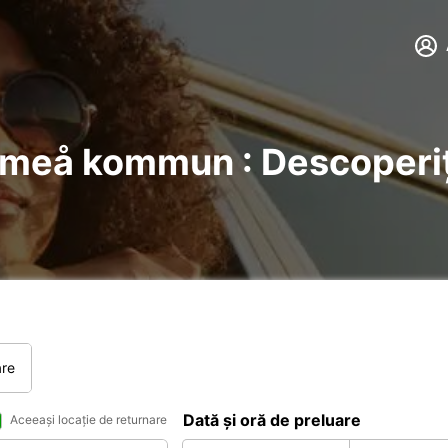
Umeå kommun : Descoperiți
are
Dată și oră de preluare
Aceeași locație de returnare