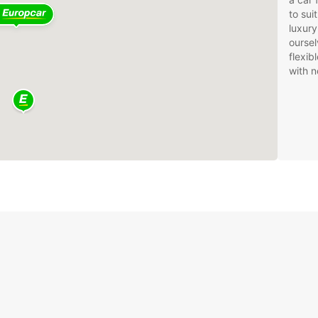
to sui
luxury
oursel
flexib
with n