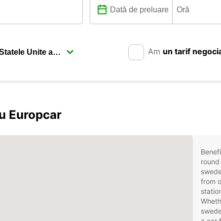
Am
un tarif negoci
u Europcar
Benefi
round 
swede
from o
stati
Whethe
swede
a car 