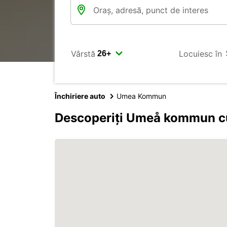
Vârstă
Locuiesc în
Închiriere auto
Umea Kommun
Descoperiți Umeå kommun c