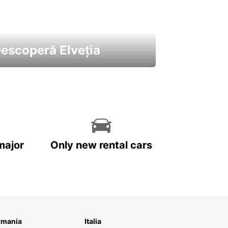
escoperă Elveția
 cele mai atractive mașini ale
astre
major
Only new rental cars
rmania
Italia