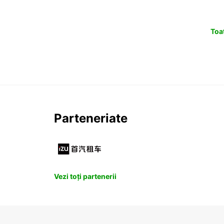
Toat
Parteneriate
Vezi toți partenerii