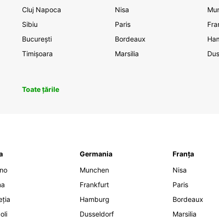
Cluj Napoca
Nisa
Mu
Sibiu
Paris
Fra
București
Bordeaux
Ha
Timișoara
Marsilia
Dus
Toate țările
ia
Germania
Franța
ano
Munchen
Nisa
ma
Frankfurt
Paris
eția
Hamburg
Bordeaux
oli
Dusseldorf
Marsilia