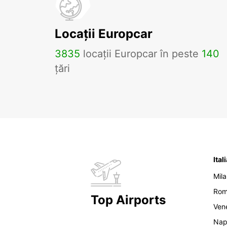
Locații Europcar
3835
locații Europcar în peste
140
țări
Ital
Mil
Ro
Top Airports
Ven
Nap