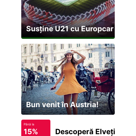
Susține U21 cu Europcar
Bun venit în Austria!
Până la
15%
Descoperă Elveția