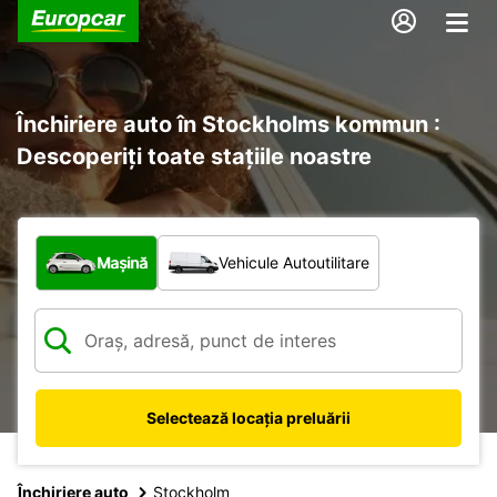
Închiriere auto în Stockholms kommun :
Descoperiți toate stațiile noastre
Ce tip de vehicul?
Mașină
Vehicule Autoutilitare
Selectează locația preluării
Închiriere auto
Stockholm